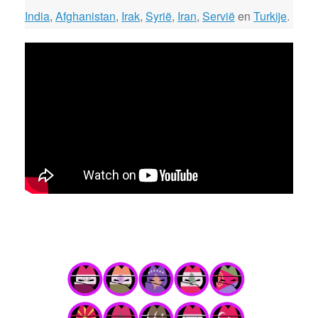
India
,
Afghanistan
,
Irak
,
Syrië
,
Iran
,
Servië
en
Turkije
.