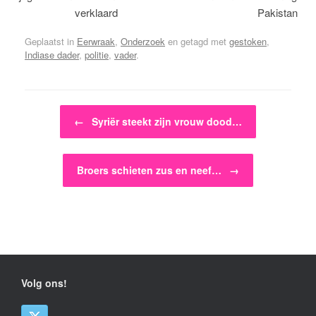
verklaard
Pakistan
Geplaatst in
Eerwraak
,
Onderzoek
en getagd met
gestoken
,
Indiase dader
,
politie
,
vader
.
Bericht navigatie
←
Syriër steekt zijn vrouw dood…
Broers schieten zus en neef…
→
Volg ons!