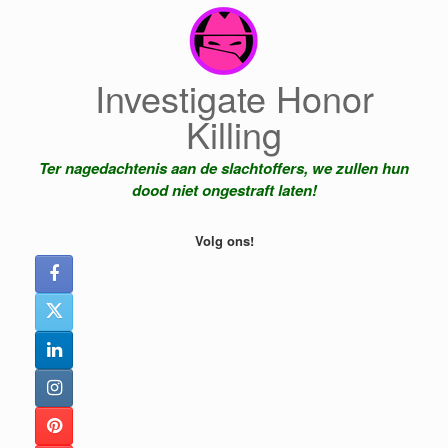
Ga
naar
de
inhoud
Investigate Honor
Killing
Ter nagedachtenis aan de slachtoffers, we zullen hun
dood niet ongestraft laten!
Volg ons!