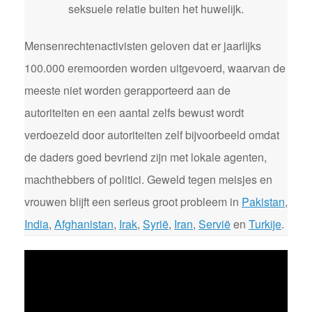
seksuele relatie buiten het huwelijk.
Mensenrechtenactivisten geloven dat er jaarlijks
100.000 eremoorden worden uitgevoerd, waarvan de
meeste niet worden gerapporteerd aan de
autoriteiten en een aantal zelfs bewust wordt
verdoezeld door autoriteiten zelf bijvoorbeeld omdat
de daders goed bevriend zijn met lokale agenten,
machthebbers of politici. Geweld tegen meisjes en
vrouwen blijft een serieus groot probleem in
Pakistan
,
India
,
Afghanistan
,
Irak
,
Syrië
,
Iran
,
Servië
en
Turkije
.