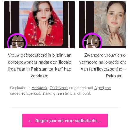
Vrouw geëxecuteerd in bijzijn van
Zwangere vrouw en ech
dorpsbewoners nadat een illegale
vermoord na lokactie ond
jirga haar in Pakistan tot ‘kari’ had
van familieverzoening – H
verklaard
Pakistan
Geplaatst in
Eerwraak
,
Onderzoek
en getagd met
Algerijnse
dader
,
echtgenoot
,
stalking
,
zeister brandmoord
.
Bericht navigatie
←
Negen jaar cel voor sadistische…