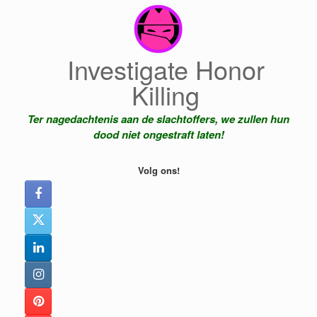
Ga
naar
de
inhoud
Investigate Honor
Killing
Ter nagedachtenis aan de slachtoffers, we zullen hun
dood niet ongestraft laten!
Volg ons!