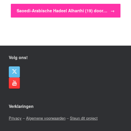
Saoedi-Arabische Hadeel Alharthi (19) door…
→
Volg ons!
Verklaringen
Privacy
–
Algemene voorwaarden
–
Steun dit project