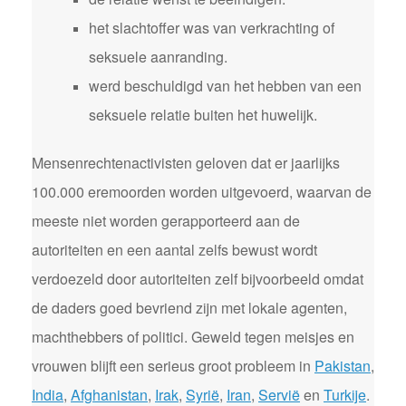
het slachtoffer was van verkrachting of
seksuele aanranding.
werd beschuldigd van het hebben van een
seksuele relatie buiten het huwelijk.
Mensenrechtenactivisten geloven dat er jaarlijks
100.000 eremoorden worden uitgevoerd, waarvan de
meeste niet worden gerapporteerd aan de
autoriteiten en een aantal zelfs bewust wordt
verdoezeld door autoriteiten zelf bijvoorbeeld omdat
de daders goed bevriend zijn met lokale agenten,
machthebbers of politici. Geweld tegen meisjes en
vrouwen blijft een serieus groot probleem in
Pakistan
,
India
,
Afghanistan
,
Irak
,
Syrië
,
Iran
,
Servië
en
Turkije
.