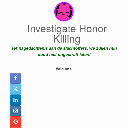
Ga
naar
de
inhoud
Investigate Honor
Killing
Ter nagedachtenis aan de slachtoffers, we zullen hun
dood niet ongestraft laten!
Volg ons!