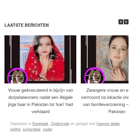
LAATSTE BERICHTEN
Vrouw geëxecuteerd in bijzijn van
Zwangere vrouw en ech
dorpsbewoners nadat een illegale
vermoord na lokactie ond
jirga haar in Pakistan tot ‘kari’ had
van familieverzoening – H
verklaard
Pakistan
Geplaatst in
Eerwraak
,
Onderzoek
en getagd met
Iraanse dader
,
politie
,
schandaal
,
vader
.