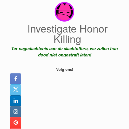
Ga
naar
de
inhoud
Investigate Honor
Killing
Ter nagedachtenis aan de slachtoffers, we zullen hun
dood niet ongestraft laten!
Volg ons!