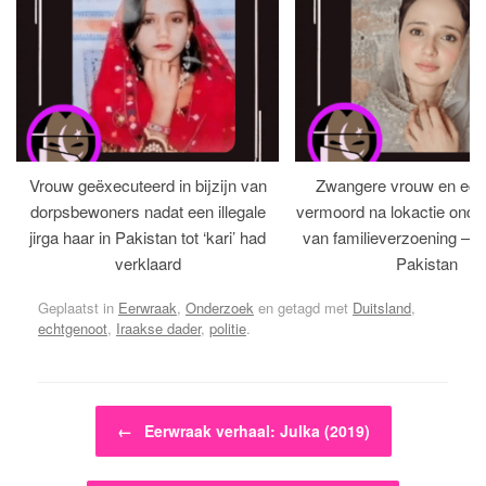
Vrouw geëxecuteerd in bijzijn van
Zwangere vrouw en ech
dorpsbewoners nadat een illegale
vermoord na lokactie ond
jirga haar in Pakistan tot ‘kari’ had
van familieverzoening – H
verklaard
Pakistan
Geplaatst in
Eerwraak
,
Onderzoek
en getagd met
Duitsland
,
echtgenoot
,
Iraakse dader
,
politie
.
Bericht navigatie
←
Eerwraak verhaal: Julka (2019)