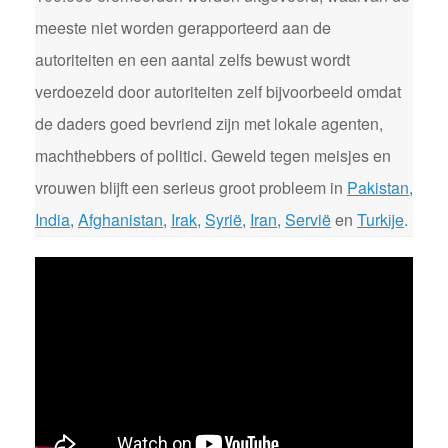
meeste niet worden gerapporteerd aan de
autoriteiten en een aantal zelfs bewust wordt
verdoezeld door autoriteiten zelf bijvoorbeeld omdat
de daders goed bevriend zijn met lokale agenten,
machthebbers of politici. Geweld tegen meisjes en
vrouwen blijft een serieus groot probleem in
Pakistan
,
India
,
Afghanistan
,
Irak
,
Syrië
,
Iran
,
Servië
en
Turkije
.