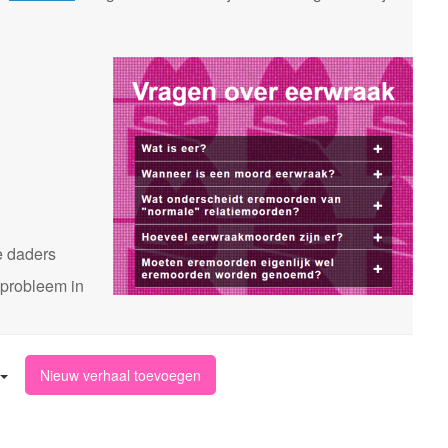
n
e daders
 probleem in