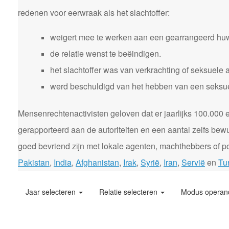
redenen voor eerwraak als het slachtoffer:
weigert mee te werken aan een gearrangeerd huw
de relatie wenst te beëindigen.
het slachtoffer was van verkrachting of seksuele 
werd beschuldigd van het hebben van een seksuele
Mensenrechtenactivisten geloven dat er jaarlijks 100.00
gerapporteerd aan de autoriteiten en een aantal zelfs bewu
goed bevriend zijn met lokale agenten, machthebbers of pol
Pakistan
,
India
,
Afghanistan
,
Irak
,
Syrië
,
Iran
,
Servië
en
Tur