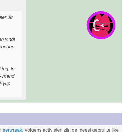
er uit
en vindt
evonden.
ing. In
-vriend
 Eyup
en
eerwraak
. Volgens activisten zijn de meest gebruikelijke