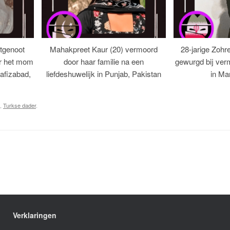
tgenoot
Mahakpreet Kaur (20) vermoord
28-jarige Zohr
er het mom
door haar familie na een
gewurgd bij ver
afizabad,
liefdeshuwelijk in Punjab, Pakistan
in Ma
,
Turkse dader
.
Verklaringen