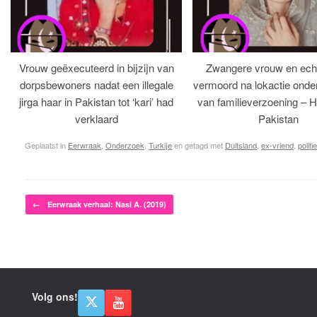
Vrouw geëxecuteerd in bijzijn van
Zwangere vrouw en ech
dorpsbewoners nadat een illegale
vermoord na lokactie ond
jirga haar in Pakistan tot ‘kari’ had
van familieverzoening – H
verklaard
Pakistan
Geplaatst in
Eerwraak
,
Onderzoek
,
Turkije
en getagd met
Duitsland
,
ex-vriend
,
politie
Bericht navigatie
←
Eerwraak verhaal: Nasi A. (2019)
Volg ons!