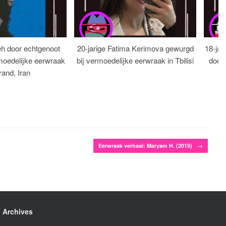
eh door echtgenoot
20-jarige Fatima Kerimova gewurgd
18-jar
moedelijke eerwraak
bij vermoedelijke eerwraak in Tbilisi
dood
rand, Iran
Eerwraak verhaal: Maryam H. (2019)
→
Archives