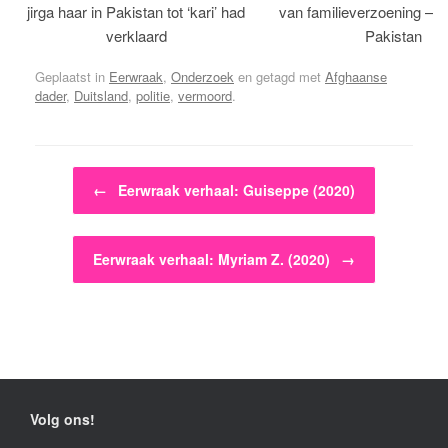
jirga haar in Pakistan tot ‘kari’ had
van familieverzoening – H
verklaard
Pakistan
Geplaatst in
Eerwraak
,
Onderzoek
en getagd met
Afghaanse
dader
,
Duitsland
,
politie
,
vermoord
.
Bericht navigatie
←
Eerwraak verhaal: Guiseppe (2020)
Eerwraak verhaal: Myriam Z. (2020)
→
Volg ons!