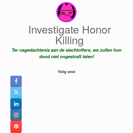
Ga
naar
de
inhoud
Investigate Honor
Killing
Ter nagedachtenis aan de slachtoffers, we zullen hun
dood niet ongestraft laten!
Volg ons!