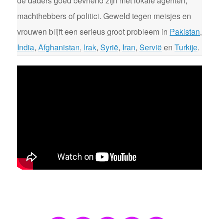
de daders goed bevriend zijn met lokale agenten,
machthebbers of politici. Geweld tegen meisjes en
vrouwen blijft een serieus groot probleem in
Pakistan
,
India
,
Afghanistan
,
Irak
,
Syrië
,
Iran
,
Servië
en
Turkije
.