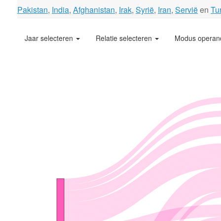
Pakistan
,
India
,
Afghanistan
,
Irak
,
Syrië
,
Iran
,
Servië
en
Tur