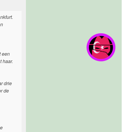
nkfurt.
en
t een
t haar.
r drie
or de
he