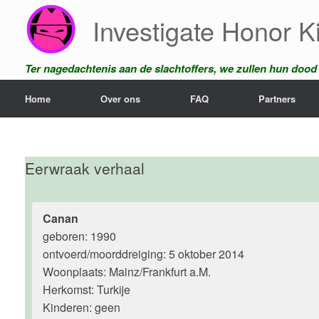
Ga
Investigate Honor Ki
naar
de
inhoud
Ter nagedachtenis aan de slachtoffers, we zullen hun dood n
Home
Over ons
FAQ
Partners
Eerwraak verhaal
Canan
geboren: 1990
ontvoerd/moorddreiging: 5 oktober 2014
Woonplaats: Mainz/Frankfurt a.M.
Herkomst: Turkije
Kinderen: geen