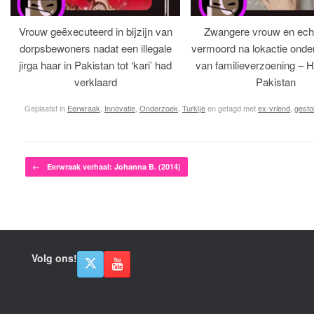
Vrouw geëxecuteerd in bijzijn van
Zwangere vrouw en ech
dorpsbewoners nadat een illegale
vermoord na lokactie ond
jirga haar in Pakistan tot ‘kari’ had
van familieverzoening – H
verklaard
Pakistan
Geplaatst in
Eerwraak
,
Innovatie
,
Onderzoek
,
Turkije
en getagd met
ex-vriend
,
gest
Bericht navigatie
←
Eerwraak verhaal: Johanna B. (2014)
Volg ons!