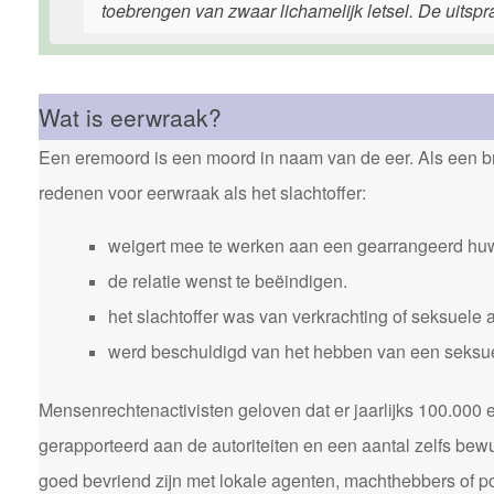
toebrengen van zwaar lichamelijk letsel. De uitspr
Wat is eerwraak?
Een eremoord is een moord in naam van de eer. Als een bro
redenen voor eerwraak als het slachtoffer:
weigert mee te werken aan een gearrangeerd huw
de relatie wenst te beëindigen.
het slachtoffer was van verkrachting of seksuele 
werd beschuldigd van het hebben van een seksuele
Mensenrechtenactivisten geloven dat er jaarlijks 100.00
gerapporteerd aan de autoriteiten en een aantal zelfs bewu
goed bevriend zijn met lokale agenten, machthebbers of pol