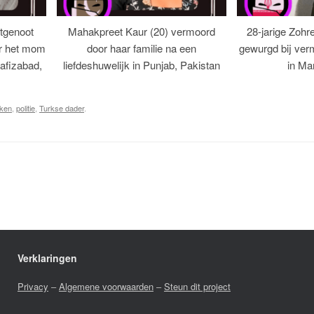
tgenoot
Mahakpreet Kaur (20) vermoord
28-jarige Zohr
er het mom
door haar familie na een
gewurgd bij ver
afizabad,
liefdeshuwelijk in Punjab, Pakistan
in Ma
oken
,
politie
,
Turkse dader
.
Verklaringen
Privacy
–
Algemene voorwaarden
–
Steun dit project