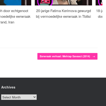
eh door echtgenoot
20-jarige Fatima Kerimova gewurgd
18-jar
moedelijke eerwraak
bij vermoedelijke eerwraak in Tbilisi
dood
rand, Iran
Eerwraak verhaal: Mehtap Savasci (2014)
→
Archives
Archives