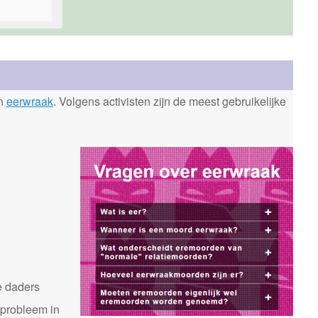
en
eerwraak
. Volgens activisten zijn de meest gebruikelijke
n
e daders
 probleem in