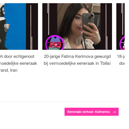
eh door echtgenoot
20-jarige Fatima Kerimova gewurgd
18-jar
moedelijke eerwraak
bij vermoedelijke eerwraak in Tbilisi
dood
rand, Iran
Eerwraak verhaal: Katharina
→