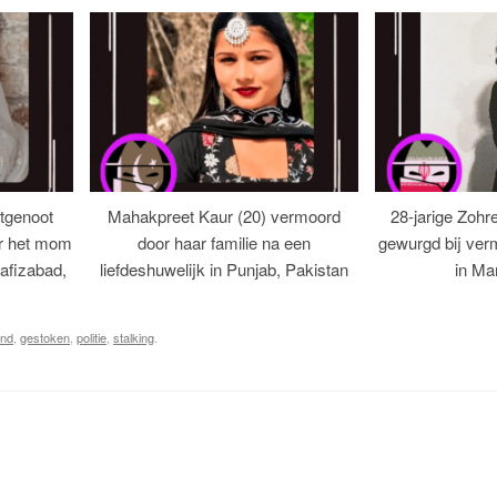
tgenoot
Mahakpreet Kaur (20) vermoord
28-jarige Zohr
er het mom
door haar familie na een
gewurgd bij ver
afizabad,
liefdeshuwelijk in Punjab, Pakistan
in Ma
end
,
gestoken
,
politie
,
stalking
.