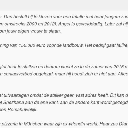
e. Dan besluit hij te kiezen voor een relatie met haar jongere zu
n omstreeks 2009 en 2012). Angel is gewelddadig. Later zal hij
 om jouw eigen vrouw te slaan.
ing van 150.000 euro voor de landbouw. Het bedrijf gaat faillie
gint haar te stalken en daarom vlucht ze in de zomer van 2015 
 contactverbod opgelegd, maar hij houdt zich er niet aan. Allee
 uitvaardigen omdat de stalker geen vast adres heeft. Dit kan 
et Snezhana aan de ene kant, aan de andere kant wordt gezegd 
t een Romahuwelijk.
 pizzeria in München waar zijn ex-vriendin werkt. Haar zus Dia