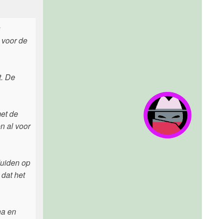
s
 voor de
t. De
met de
n al voor
duiden op
dat het
na en