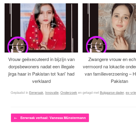
Vrouw geëxecuteerd in bijzijn van
Zwangere vrouw en ech
dorpsbewoners nadat een illegale
vermoord na lokactie ond
jirga haar in Pakistan tot ‘kari’ had
van familieverzoening – H
verklaard
Pakistan
Geplaatst in
Eerwraak
,
Innovatie
,
Onderzoek
en getagd met
Bulgaarse dader
,
ex-vri
Bericht navigatie
←
Eerwraak verhaal: Vanessa Münstermann