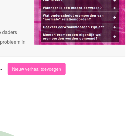
n
e daders
 probleem in