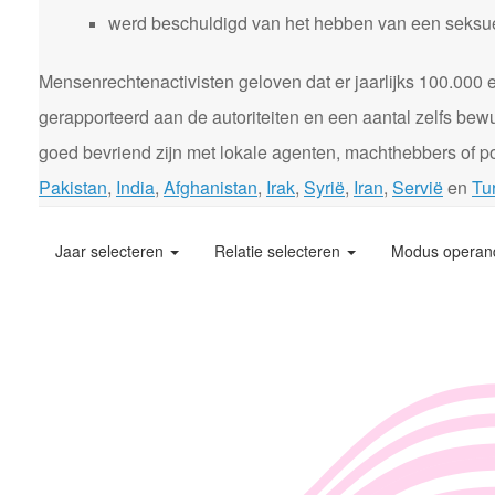
werd beschuldigd van het hebben van een seksuele
Mensenrechtenactivisten geloven dat er jaarlijks 100.00
gerapporteerd aan de autoriteiten en een aantal zelfs bewu
goed bevriend zijn met lokale agenten, machthebbers of pol
Pakistan
,
India
,
Afghanistan
,
Irak
,
Syrië
,
Iran
,
Servië
en
Tur