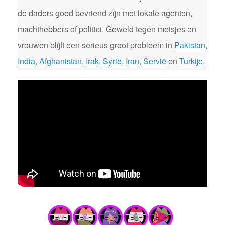
de daders goed bevriend zijn met lokale agenten,
machthebbers of politici. Geweld tegen meisjes en
vrouwen blijft een serieus groot probleem in
Pakistan
,
India
,
Afghanistan
,
Irak
,
Syrië
,
Iran
,
Servië
en
Turkije
.