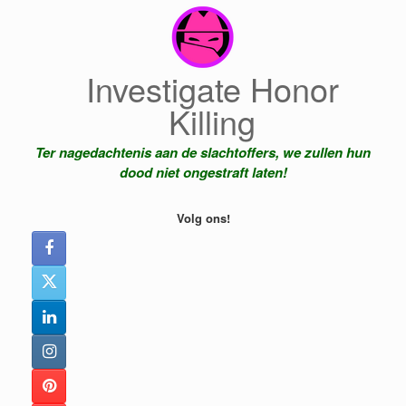
Ga
naar
de
inhoud
Investigate Honor
Killing
Ter nagedachtenis aan de slachtoffers, we zullen hun
dood niet ongestraft laten!
Volg ons!