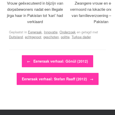
Vrouw geëxecuteerd in bijzijn van
Zwangere vrouw en ech
dorpsbewoners nadat een illegale
vermoord na lokactie ond
jirga haar in Pakistan tot ‘kari’ had
van familieverzoening – H
verklaard
Pakistan
Geplaatst in
Eerwraak
,
Innovatie
,
Onderzoek
en getagd met
Duitsland
,
echtgenoot
,
geschoten
,
politie
,
Turkse dader
.
Bericht navigatie
←
Eerwraak verhaal: Gönül (2012)
Eerwraak verhaal: Stefan Raaff (2012)
→