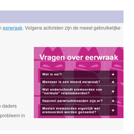
en
eerwraak
. Volgens activisten zijn de meest gebruikelijke
n
e daders
 probleem in