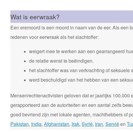
Wat is eerwraak?
Een eremoord is een moord in naam van de eer. Als een bro
redenen voor eerwraak als het slachtoffer:
weigert mee te werken aan een gearrangeerd huw
de relatie wenst te beëindigen.
het slachtoffer was van verkrachting of seksuele 
werd beschuldigd van het hebben van een seksuele
Mensenrechtenactivisten geloven dat er jaarlijks 100.00
gerapporteerd aan de autoriteiten en een aantal zelfs bewu
goed bevriend zijn met lokale agenten, machthebbers of pol
Pakistan
,
India
,
Afghanistan
,
Irak
,
Syrië
,
Iran
,
Servië
en
Tur