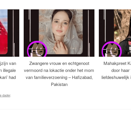
jzijn van
Zwangere vrouw en echtgenoot
Mahakpreet K
illegale
vermoord na lokactie onder het mom
door haar 
‘kari’ had
van familieverzoening – Hafizabad,
liefdeshuwelijk
Pakistan
e dader
.