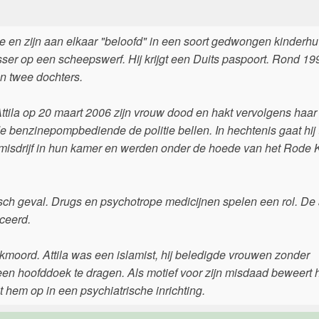
e en zijn aan elkaar "beloofd" in een soort gedwongen kinderhu
lasser op een scheepswerf. Hij krijgt een Duits paspoort. Rond 19
n twee dochters.
Attila op 20 maart 2006 zijn vrouw dood en hakt vervolgens haar 
e benzinepompbediende de politie bellen. In hechtenis gaat hij 
 misdrijf in hun kamer en werden onder de hoede van het Rode 
ch geval. Drugs en psychotrope medicijnen spelen een rol. De 
iceerd.
oord. Attila was een islamist, hij beledigde vrouwen zonder
n hoofddoek te dragen. Als motief voor zijn misdaad beweert hij
t hem op in een psychiatrische inrichting.