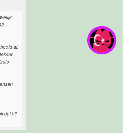
welijk.
92
hoofd af.
tekeer.
Kruis
artsen
 dat hij