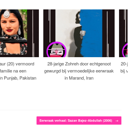
aur (20) vermoord
28-jarige Zohreh door echtgenoot
20-ja
familie na een
gewurgd bij vermoedelijke eerwraak
bij ve
 in Punjab, Pakistan
in Marand, Iran
Eerwraak verhaal: Sazan Bajez-Abdullah (2006)
→