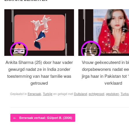
Ankita Sharma (25) door haar vader
Vrouw geëxecuteerd in bi
gewurgd nadat ze in India zonder
dorpsbewoners nadat een 
toestemming van haar familie was
jirga haar in Pakistan tot 
getrouwd
verklaard
Geplaatst in
Eerwraak
,
Turkije
en getagd met
Duitsland
,
echtgenoot
,
gestoken
,
Turks
Bericht navigatie
←
Eerwraak verhaal: Gülperi B. (2006)