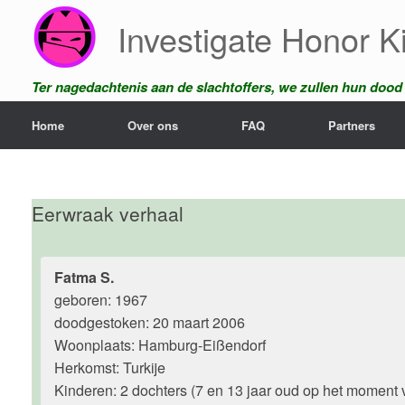
Ga
Investigate Honor Ki
naar
de
inhoud
Ter nagedachtenis aan de slachtoffers, we zullen hun dood n
Home
Over ons
FAQ
Partners
Eerwraak verhaal
Fatma S.
geboren: 1967
doodgestoken: 20 maart 2006
Woonplaats: Hamburg-Eißendorf
Herkomst: Turkije
Kinderen: 2 dochters (7 en 13 jaar oud op het moment v