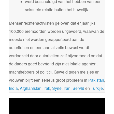
werd beschuldigd van het hebben van een
seksuele relatie buiten het huwelijk.
Mensenrechtenactivisten geloven dat er jaarlijks
100.000 eremoorden worden uitgevoerd, waarvan de
meeste niet worden gerapporteerd aan de
autoriteiten en een aantal zelfs bewust wordt
verdoezeld door autoriteiten zelf bijvoorbeeld omdat
de daders goed bevriend zijn met lokale agenten,
machthebbers of politici. Geweld tegen meisjes en
vrouwen blijft een serieus groot probleem in
Pakistan
,
India
,
Afghanistan
,
Irak
,
Syrië
,
Iran
,
Servië
en
Turkije
.