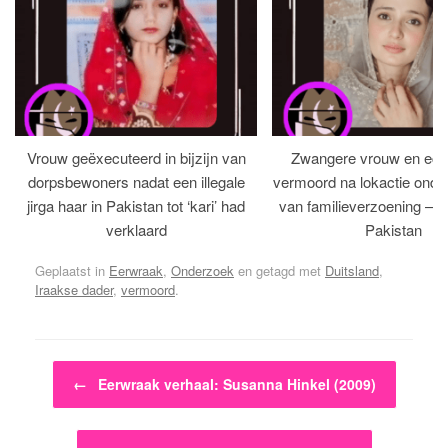
Vrouw geëxecuteerd in bijzijn van
Zwangere vrouw en ech
dorpsbewoners nadat een illegale
vermoord na lokactie ond
jirga haar in Pakistan tot ‘kari’ had
van familieverzoening – H
verklaard
Pakistan
Geplaatst in
Eerwraak
,
Onderzoek
en getagd met
Duitsland
,
Iraakse dader
,
vermoord
.
Bericht navigatie
←
Eerwraak verhaal: Susanna Hinkel (2009)