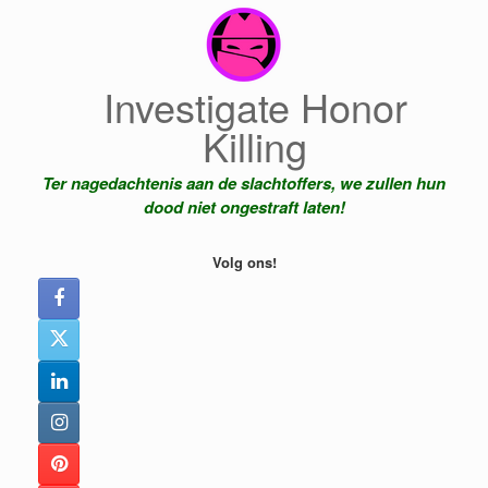
Ga
naar
de
inhoud
Investigate Honor
Killing
Ter nagedachtenis aan de slachtoffers, we zullen hun
dood niet ongestraft laten!
Volg ons!