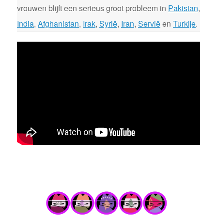
vrouwen blijft een serieus groot probleem in
Pakistan
,
India
,
Afghanistan
,
Irak
,
Syrië
,
Iran
,
Servië
en
Turkije
.