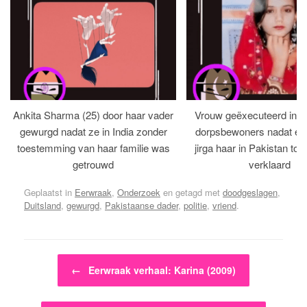
Ankita Sharma (25) door haar vader
Vrouw geëxecuteerd in bi
gewurgd nadat ze in India zonder
dorpsbewoners nadat een 
toestemming van haar familie was
jirga haar in Pakistan tot 
getrouwd
verklaard
Geplaatst in
Eerwraak
,
Onderzoek
en getagd met
doodgeslagen
,
Duitsland
,
gewurgd
,
Pakistaanse dader
,
politie
,
vriend
.
Bericht navigatie
←
Eerwraak verhaal: Karina (2009)