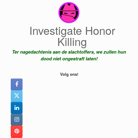
Ga
naar
de
inhoud
Investigate Honor
Killing
Ter nagedachtenis aan de slachtoffers, we zullen hun
dood niet ongestraft laten!
Volg ons!