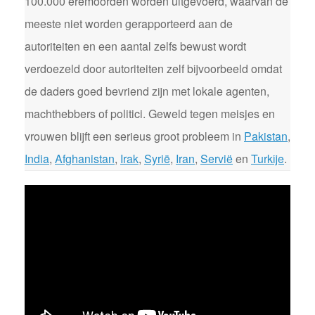
100.000 eremoorden worden uitgevoerd, waarvan de
meeste niet worden gerapporteerd aan de
autoriteiten en een aantal zelfs bewust wordt
verdoezeld door autoriteiten zelf bijvoorbeeld omdat
de daders goed bevriend zijn met lokale agenten,
machthebbers of politici. Geweld tegen meisjes en
vrouwen blijft een serieus groot probleem in
Pakistan
,
India
,
Afghanistan
,
Irak
,
Syrië
,
Iran
,
Servië
en
Turkije
.