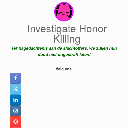
Ga
naar
de
inhoud
Investigate Honor
Killing
Ter nagedachtenis aan de slachtoffers, we zullen hun
dood niet ongestraft laten!
Volg ons!