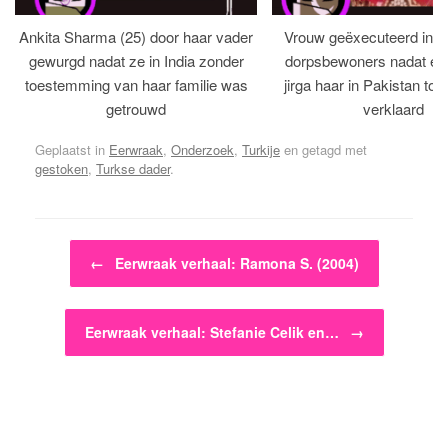
Ankita Sharma (25) door haar vader
Vrouw geëxecuteerd in bi
gewurgd nadat ze in India zonder
dorpsbewoners nadat een 
toestemming van haar familie was
jirga haar in Pakistan tot 
getrouwd
verklaard
Geplaatst in
Eerwraak
,
Onderzoek
,
Turkije
en getagd met
gestoken
,
Turkse dader
.
Bericht navigatie
←
Eerwraak verhaal: Ramona S. (2004)
Eerwraak verhaal: Stefanie Celik en…
→