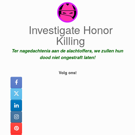
Ga
naar
de
inhoud
Investigate Honor
Killing
Ter nagedachtenis aan de slachtoffers, we zullen hun
dood niet ongestraft laten!
Volg ons!