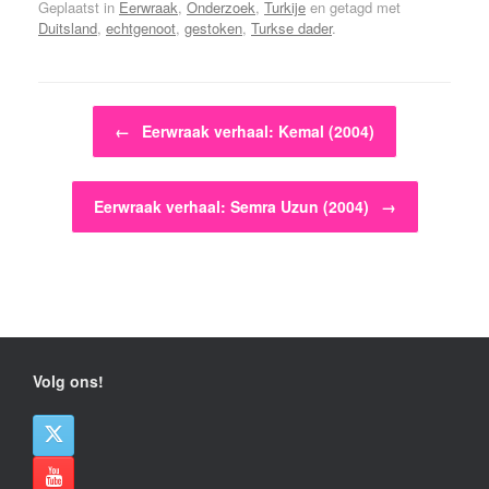
Geplaatst in
Eerwraak
,
Onderzoek
,
Turkije
en getagd met
Duitsland
,
echtgenoot
,
gestoken
,
Turkse dader
.
Bericht navigatie
←
Eerwraak verhaal: Kemal (2004)
Eerwraak verhaal: Semra Uzun (2004)
→
Volg ons!