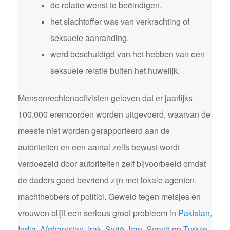
de relatie wenst te beëindigen.
het slachtoffer was van verkrachting of
seksuele aanranding.
werd beschuldigd van het hebben van een
seksuele relatie buiten het huwelijk.
Mensenrechtenactivisten geloven dat er jaarlijks
100.000 eremoorden worden uitgevoerd, waarvan de
meeste niet worden gerapporteerd aan de
autoriteiten en een aantal zelfs bewust wordt
verdoezeld door autoriteiten zelf bijvoorbeeld omdat
de daders goed bevriend zijn met lokale agenten,
machthebbers of politici. Geweld tegen meisjes en
vrouwen blijft een serieus groot probleem in
Pakistan
,
India
,
Afghanistan
,
Irak
,
Syrië
,
Iran
,
Servië
en
Turkije
.