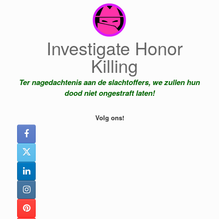
Ga
naar
de
inhoud
Investigate Honor
Killing
Ter nagedachtenis aan de slachtoffers, we zullen hun
dood niet ongestraft laten!
Volg ons!