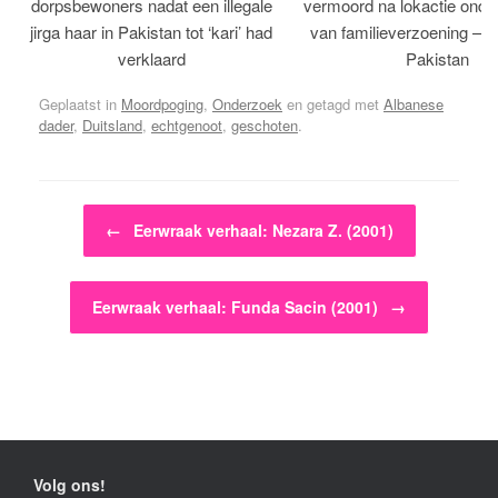
dorpsbewoners nadat een illegale
vermoord na lokactie ond
jirga haar in Pakistan tot ‘kari’ had
van familieverzoening – H
verklaard
Pakistan
Geplaatst in
Moordpoging
,
Onderzoek
en getagd met
Albanese
dader
,
Duitsland
,
echtgenoot
,
geschoten
.
Bericht navigatie
←
Eerwraak verhaal: Nezara Z. (2001)
Eerwraak verhaal: Funda Sacin (2001)
→
Volg ons!