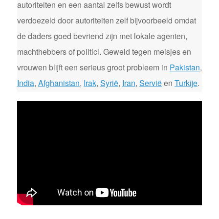
autoriteiten en een aantal zelfs bewust wordt
verdoezeld door autoriteiten zelf bijvoorbeeld omdat
de daders goed bevriend zijn met lokale agenten,
machthebbers of politici. Geweld tegen meisjes en
vrouwen blijft een serieus groot probleem in
Pakistan
,
India
,
Afghanistan
,
Irak
,
Syrië
,
Iran
,
Servië
en
Turkije
.