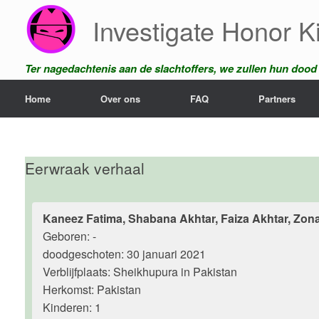
Ga
Investigate Honor Ki
naar
de
inhoud
Ter nagedachtenis aan de slachtoffers, we zullen hun dood n
Home
Over ons
FAQ
Partners
Eerwraak verhaal
Kaneez Fatima, Shabana Akhtar, Faiza Akhtar, Zon
Geboren: -
doodgeschoten: 30 januari 2021
Verblijfplaats: Sheikhupura in Pakistan
Herkomst: Pakistan
Kinderen: 1