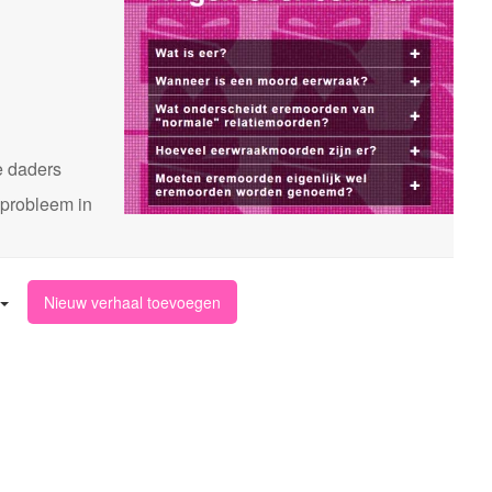
n
e daders
 probleem in