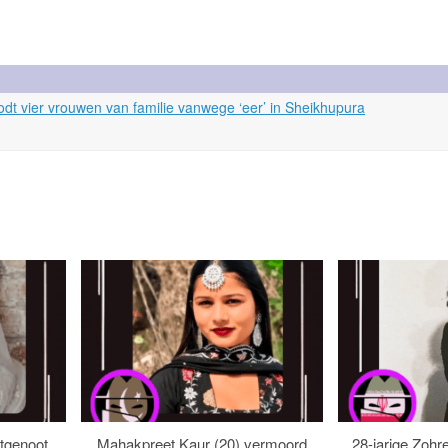
dt vier vrouwen van familie vanwege ‘eer’ in Sheikhupura
tgenoot
Mahakpreet Kaur (20) vermoord
28-jarige Zohr