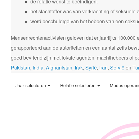
de relatie wenst te beëindigen.
het slachtoffer was van verkrachting of seksuele 
werd beschuldigd van het hebben van een seksuele
Mensenrechtenactivisten geloven dat er jaarlijks 100.00
gerapporteerd aan de autoriteiten en een aantal zelfs bewu
goed bevriend zijn met lokale agenten, machthebbers of pol
Pakistan
,
India
,
Afghanistan
,
Irak
,
Syrië
,
Iran
,
Servië
en
Tur