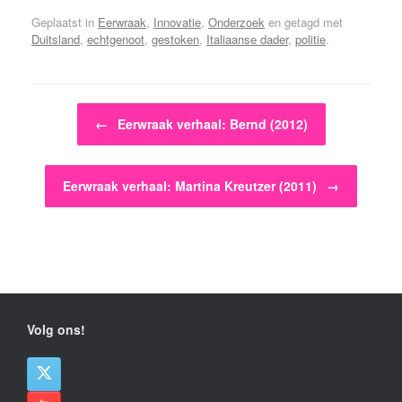
Geplaatst in
Eerwraak
,
Innovatie
,
Onderzoek
en getagd met
Duitsland
,
echtgenoot
,
gestoken
,
Italiaanse dader
,
politie
.
Bericht navigatie
←
Eerwraak verhaal: Bernd (2012)
Eerwraak verhaal: Martina Kreutzer (2011)
→
Volg ons!