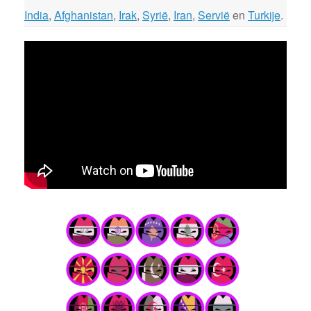
India
,
Afghanistan
,
Irak
,
Syrië
,
Iran
,
Servië
en
Turkije
.