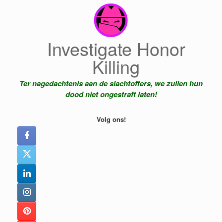
Ga
naar
de
inhoud
Investigate Honor
Killing
Ter nagedachtenis aan de slachtoffers, we zullen hun
dood niet ongestraft laten!
Volg ons!