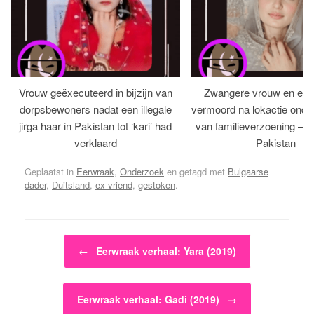
Vrouw geëxecuteerd in bijzijn van
Zwangere vrouw en ech
dorpsbewoners nadat een illegale
vermoord na lokactie ond
jirga haar in Pakistan tot ‘kari’ had
van familieverzoening – H
verklaard
Pakistan
Geplaatst in
Eerwraak
,
Onderzoek
en getagd met
Bulgaarse
dader
,
Duitsland
,
ex-vriend
,
gestoken
.
Bericht navigatie
←
Eerwraak verhaal: Yara (2019)
Eerwraak verhaal: Gadi (2019)
→