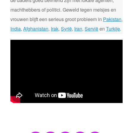
de daders goed bevriend zijn met lokale agenten,
machthebbers of politici. Geweld tegen meisjes en
vrouwen blijft een serieus groot probleem in
Pakistan
,
India
,
Afghanistan
,
Irak
,
Syrië
,
Iran
,
Servië
en
Turkije
.