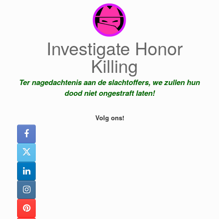
Ga
naar
de
inhoud
Investigate Honor
Killing
Ter nagedachtenis aan de slachtoffers, we zullen hun
dood niet ongestraft laten!
Volg ons!