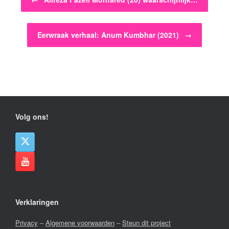
Eerwraak verhaal: Anum Kumbhar (2021)
→
Volg ons!
Verklaringen
Privacy
–
Algemene voorwaarden
–
Steun dit project