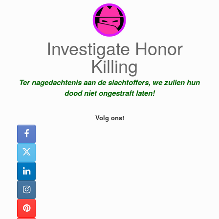
Ga
naar
de
inhoud
Investigate Honor
Killing
Ter nagedachtenis aan de slachtoffers, we zullen hun
dood niet ongestraft laten!
Volg ons!