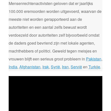
Mensenrechtenactivisten geloven dat er jaarlijks
100.000 eremoorden worden uitgevoerd, waarvan de
meeste niet worden gerapporteerd aan de
autoriteiten en een aantal zelfs bewust wordt
verdoezeld door autoriteiten zelf bijvoorbeeld omdat
de daders goed bevriend zijn met lokale agenten,
machthebbers of politici. Geweld tegen meisjes en
vrouwen blijft een serieus groot probleem in
Pakistan
,
India
,
Afghanistan
,
Irak
,
Syrië
,
Iran
,
Servië
en
Turkije
.