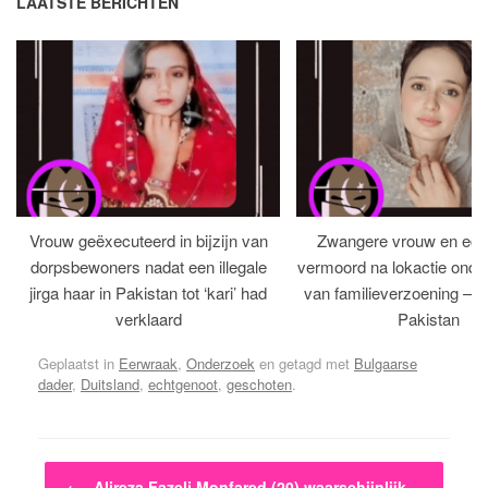
LAATSTE BERICHTEN
Vrouw geëxecuteerd in bijzijn van
Zwangere vrouw en ech
dorpsbewoners nadat een illegale
vermoord na lokactie ond
jirga haar in Pakistan tot ‘kari’ had
van familieverzoening – H
verklaard
Pakistan
Geplaatst in
Eerwraak
,
Onderzoek
en getagd met
Bulgaarse
dader
,
Duitsland
,
echtgenoot
,
geschoten
.
Bericht navigatie
←
Alireza Fazeli Monfared (20) waarschijnlijk…