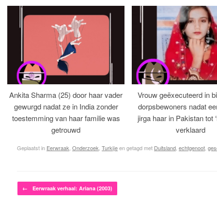
Ankita Sharma (25) door haar vader
Vrouw geëxecuteerd in bi
gewurgd nadat ze in India zonder
dorpsbewoners nadat een 
toestemming van haar familie was
jirga haar in Pakistan tot 
getrouwd
verklaard
Geplaatst in
Eerwraak
,
Onderzoek
,
Turkije
en getagd met
Duitsland
,
echtgenoot
,
ges
Bericht navigatie
←
Eerwraak verhaal: Ariana (2003)