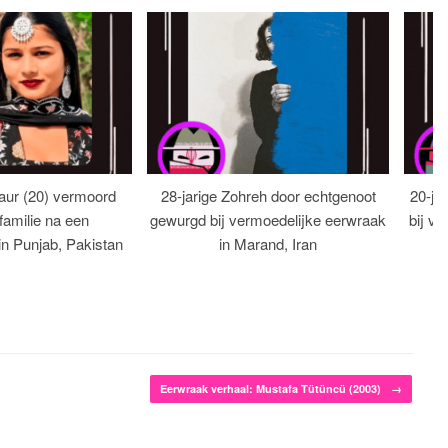
aur (20) vermoord
28-jarige Zohreh door echtgenoot
20-ja
familie na een
gewurgd bij vermoedelijke eerwraak
bij ve
 in Punjab, Pakistan
in Marand, Iran
Eerwraak verhaal: Mustafa Tütüncü (2003)
→