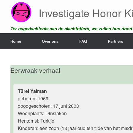
Ga
Investigate Honor Ki
naar
de
inhoud
Ter nagedachtenis aan de slachtoffers, we zullen hun dood n
Home
Over ons
FAQ
Partners
Eerwraak verhaal
Türel Yalman
geboren: 1969
doodgeschoten: 17 juni 2003
Woonplaats: Dinslaken
Herkomst: Turkije
Kinderen: een zoon (13 jaar oud ten tijde van het misdri