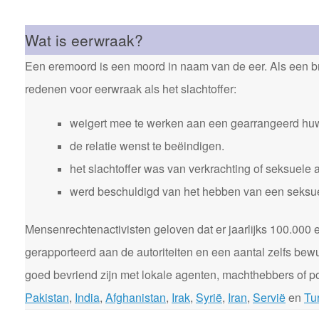
Wat is eerwraak?
Een eremoord is een moord in naam van de eer. Als een bro
redenen voor eerwraak als het slachtoffer:
weigert mee te werken aan een gearrangeerd huw
de relatie wenst te beëindigen.
het slachtoffer was van verkrachting of seksuele 
werd beschuldigd van het hebben van een seksuele
Mensenrechtenactivisten geloven dat er jaarlijks 100.00
gerapporteerd aan de autoriteiten en een aantal zelfs bewu
goed bevriend zijn met lokale agenten, machthebbers of pol
Pakistan
,
India
,
Afghanistan
,
Irak
,
Syrië
,
Iran
,
Servië
en
Tur