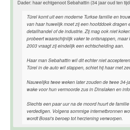
Dader: haar echtgenoot Sebahattin (34 jaar oud ten tijde
Türel komt uit een moderne Turkse familie en trou
van haar huwelijk moet zij een hoofddoek dragen en
detailhandel of de industrie. Zij mag ook niet ko
probeert waarschijnlijk vaker te ontsnappen, maar
2003 vraagt zij eindelijk een echtscheiding aan.
Haar man Sebahattin wil dit echter niet accepteren.
Türel in de auto wil stappen, schiet hij haar met z
Nauwelijks twee weken later zouden de twee 34-ja
wake voor hun vermoorde zus in Dinslaken en inf
Slechts een paar uur na de moord huurt de famili
verdedigen. Volgens sommige internetbronnen word
wordt Bossi's beroep tot herziening verworpen.