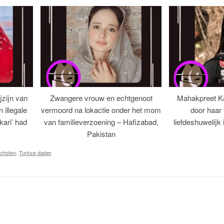
jzijn van
Zwangere vrouw en echtgenoot
Mahakpreet K
illegale
vermoord na lokactie onder het mom
door haar 
‘kari’ had
van familieverzoening – Hafizabad,
liefdeshuwelijk
Pakistan
choten
,
Turkse dader
.