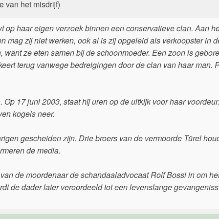
 van het misdrijf)
wt op haar eigen verzoek binnen een conservatieve clan. Aan he
 mag zij niet werken, ook al is zij opgeleid als verkoopster in d
ken, want ze eten samen bij de schoonmoeder. Een zoon is gebore
 keert terug vanwege bedreigingen door de clan van haar man. P
 Op 17 juni 2003, staat hij uren op de uitkijk voor haar voordeur
even kogels neer.
rigen gescheiden zijn. Drie broers van de vermoorde Türel ho
ormeren de media.
e van de moordenaar de schandaaladvocaat Rolf Bossi in om he
t de dader later veroordeeld tot een levenslange gevangenisst