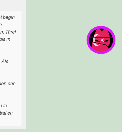
t begin
e
n. Türel
as in
. Als
uden een
n te
raf en