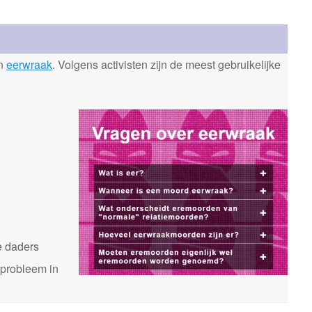
en
eerwraak
. Volgens activisten zijn de meest gebruikelijke
n
e daders
 probleem in