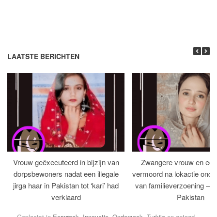
LAATSTE BERICHTEN
Vrouw geëxecuteerd in bijzijn van
Zwangere vrouw en ech
dorpsbewoners nadat een illegale
vermoord na lokactie ond
jirga haar in Pakistan tot ‘kari’ had
van familieverzoening – H
verklaard
Pakistan
Geplaatst in
Eerwraak
,
Innovatie
,
Onderzoek
,
Turkije
en getagd