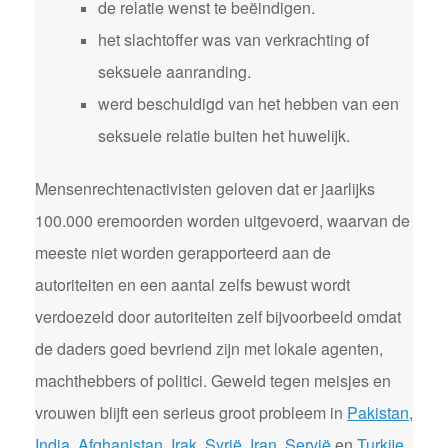
de relatie wenst te beëindigen.
het slachtoffer was van verkrachting of
seksuele aanranding.
werd beschuldigd van het hebben van een
seksuele relatie buiten het huwelijk.
Mensenrechtenactivisten geloven dat er jaarlijks
100.000 eremoorden worden uitgevoerd, waarvan de
meeste niet worden gerapporteerd aan de
autoriteiten en een aantal zelfs bewust wordt
verdoezeld door autoriteiten zelf bijvoorbeeld omdat
de daders goed bevriend zijn met lokale agenten,
machthebbers of politici. Geweld tegen meisjes en
vrouwen blijft een serieus groot probleem in
Pakistan
,
India
,
Afghanistan
,
Irak
,
Syrië
,
Iran
,
Servië
en
Turkije
.