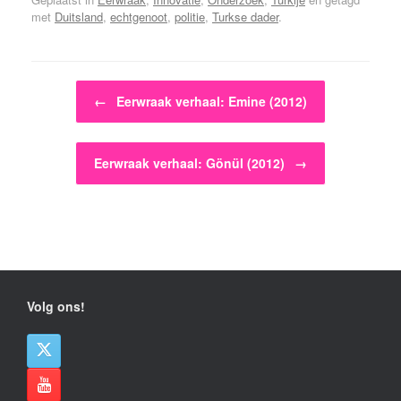
met
Duitsland
,
echtgenoot
,
politie
,
Turkse dader
.
Bericht navigatie
←
Eerwraak verhaal: Emine (2012)
Eerwraak verhaal: Gönül (2012)
→
Volg ons!