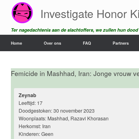
Ga
Investigate Honor Ki
naar
de
inhoud
Ter nagedachtenis aan de slachtoffers, we zullen hun dood n
Home
Over ons
FAQ
Partners
Femicide in Mashhad, Iran: Jonge vrouw v
Zeynab
Leeftijd: 17
Doodgestoken: 30 november 2023
Woonplaats: Mashhad, Razavi Khorasan
Herkomst: Iran
Kinderen: Geen