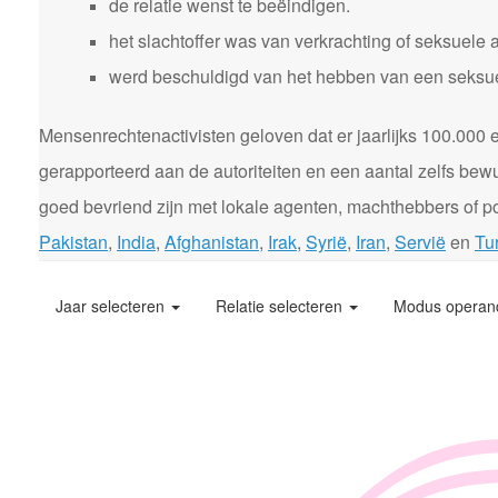
de relatie wenst te beëindigen.
het slachtoffer was van verkrachting of seksuele 
werd beschuldigd van het hebben van een seksuele
Mensenrechtenactivisten geloven dat er jaarlijks 100.00
gerapporteerd aan de autoriteiten en een aantal zelfs bewu
goed bevriend zijn met lokale agenten, machthebbers of pol
Pakistan
,
India
,
Afghanistan
,
Irak
,
Syrië
,
Iran
,
Servië
en
Tur