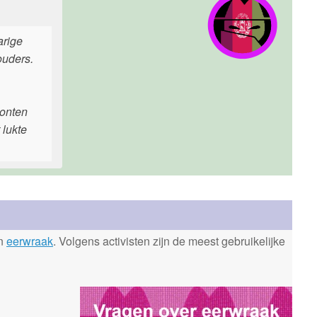
arige
ouders.
oonten
 lukte
en
eerwraak
. Volgens activisten zijn de meest gebruikelijke