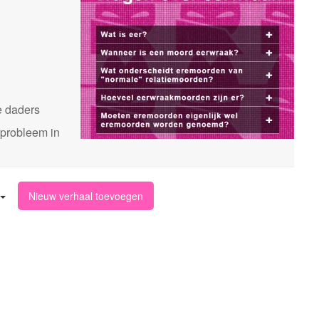
n
e daders
 probleem in