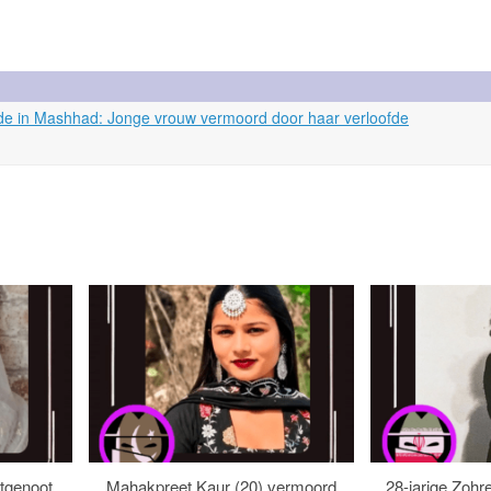
cide in Mashhad: Jonge vrouw vermoord door haar verloofde
tgenoot
Mahakpreet Kaur (20) vermoord
28-jarige Zohr