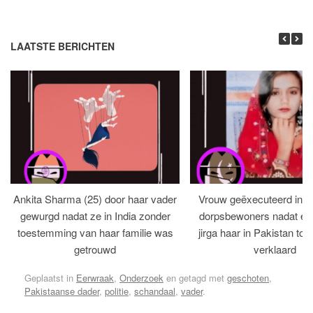
LAATSTE BERICHTEN
Ankita Sharma (25) door haar vader
Vrouw geëxecuteerd in bi
gewurgd nadat ze in India zonder
dorpsbewoners nadat een 
toestemming van haar familie was
jirga haar in Pakistan tot 
getrouwd
verklaard
Geplaatst in
Eerwraak
,
Onderzoek
en getagd met
geschoten
,
Pakistaanse dader
,
politie
,
schandaal
,
vader
.