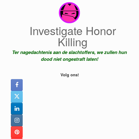
Ga
naar
de
inhoud
Investigate Honor
Killing
Ter nagedachtenis aan de slachtoffers, we zullen hun
dood niet ongestraft laten!
Volg ons!