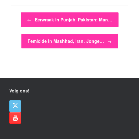
Bericht navigatie
←
Eerwraak in Punjab, Pakistan: Man…
Femicide in Mashhad, Iran: Jonge…
→
Volg ons!