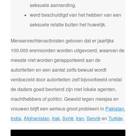
seksuele aanranding.
werd beschuldigd van het hebben van een
seksuele relatie buiten het huwelijk.
Mensenrechtenactivisten geloven dat er jaarlijks
100.000 eremoorden worden uitgevoerd, waarvan de
meeste niet worden gerapporteerd aan de
autoriteiten en een aantal zelfs bewust wordt
verdoezeld door autoriteiten zelf bijvoorbeeld omdat
de daders goed bevriend zijn met lokale agenten,
machthebbers of politici. Geweld tegen meisjes en
vrouwen blijft een serieus groot probleem in
Pakistan
,
India
,
Afghanistan
,
Irak
,
Syrië
,
Iran
,
Servië
en
Turkije
.