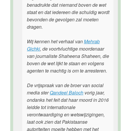
benadrukte dat niemand boven de wet
staat en dat iedereen die schuldig wordt
bevonden de gevolgen zal moeten
dragen.
Wij kennen het verhaal van
Mehrab
Gichki
, de voortvluchtige moordenaar
van journaliste Shaheena Shaheen, die
boven de wet lijkt te staan en volgens
agenten te machtig is om te arresteren.
De vrijspraak van de broer van social
media ster
Qandeel Baloch
vorig jaar,
ondanks het feit dat haar moord in 2016
leidde tot internationale
verontwaardiging en wetswijzigingen,
laat ook zien dat Pakistaanse
autoriteiten moeite hebben met het