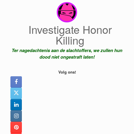
Ga
naar
de
inhoud
Investigate Honor
Killing
Ter nagedachtenis aan de slachtoffers, we zullen hun
dood niet ongestraft laten!
Volg ons!