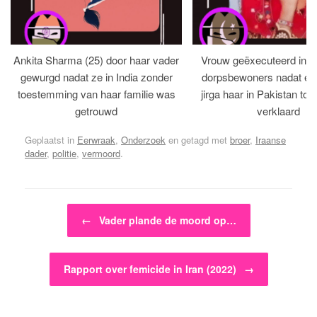
Ankita Sharma (25) door haar vader
Vrouw geëxecuteerd in bi
gewurgd nadat ze in India zonder
dorpsbewoners nadat een 
toestemming van haar familie was
jirga haar in Pakistan tot 
getrouwd
verklaard
Geplaatst in
Eerwraak
,
Onderzoek
en getagd met
broer
,
Iraanse
dader
,
politie
,
vermoord
.
Bericht navigatie
←
Vader plande de moord op…
Rapport over femicide in Iran (2022)
→