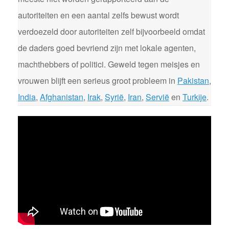
autoriteiten en een aantal zelfs bewust wordt
verdoezeld door autoriteiten zelf bijvoorbeeld omdat
de daders goed bevriend zijn met lokale agenten,
machthebbers of politici. Geweld tegen meisjes en
vrouwen blijft een serieus groot probleem in
Pakistan
,
India
,
Afghanistan
,
Irak
,
Syrië
,
Iran
,
Servië
en
Turkije
.