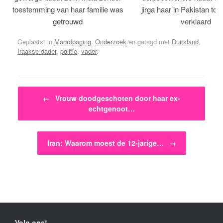
toestemming van haar familie was
jirga haar in Pakistan tot 
getrouwd
verklaard
Geplaatst in
Moordpoging
,
Onderzoek
en getagd met
Duitsland
,
Iraakse dader
,
politie
,
vader
.
Bericht navigatie
←
Vrouw doodgeschoten door haar ex-
echtgenoot…
Iran: Waarom moest de 12-jarige…
→
Volg ons!