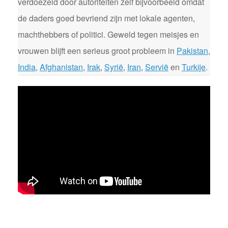
verdoezeld door autoriteiten zelf bijvoorbeeld omdat
de daders goed bevriend zijn met lokale agenten,
machthebbers of politici. Geweld tegen meisjes en
vrouwen blijft een serieus groot probleem in
Pakistan
,
India
,
Afghanistan
,
Irak
,
Syrië
,
Iran
,
Servië
en
Turkije
.