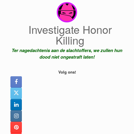
Ga
naar
de
inhoud
Investigate Honor
Killing
Ter nagedachtenis aan de slachtoffers, we zullen hun
dood niet ongestraft laten!
Volg ons!