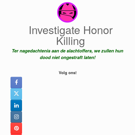
Ga
naar
de
inhoud
Investigate Honor
Killing
Ter nagedachtenis aan de slachtoffers, we zullen hun
dood niet ongestraft laten!
Volg ons!