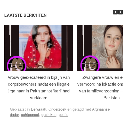
LAATSTE BERICHTEN
Vrouw geëxecuteerd in bijzijn van
Zwangere vrouw en ech
dorpsbewoners nadat een illegale
vermoord na lokactie ond
jirga haar in Pakistan tot ‘kari’ had
van familieverzoening – H
verklaard
Pakistan
Geplaatst in
Eerwraak
,
Onderzoek
en getagd met
Afghaanse
dader
,
echtgenoot
,
gestoken
,
politie
.