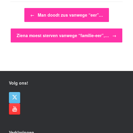
Bericht navigatie
←
Man doodt zus vanwege “eer”…
Ziena moest sterven vanwege “familie-eer”,…
→
Volg ons!
Verklaringen