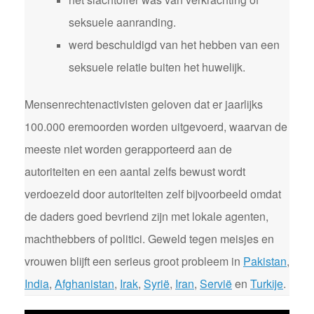
seksuele aanranding.
werd beschuldigd van het hebben van een
seksuele relatie buiten het huwelijk.
Mensenrechtenactivisten geloven dat er jaarlijks
100.000 eremoorden worden uitgevoerd, waarvan de
meeste niet worden gerapporteerd aan de
autoriteiten en een aantal zelfs bewust wordt
verdoezeld door autoriteiten zelf bijvoorbeeld omdat
de daders goed bevriend zijn met lokale agenten,
machthebbers of politici. Geweld tegen meisjes en
vrouwen blijft een serieus groot probleem in
Pakistan
,
India
,
Afghanistan
,
Irak
,
Syrië
,
Iran
,
Servië
en
Turkije
.