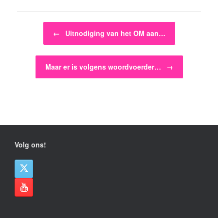
Bericht navigatie
←
Uitnodiging van het OM aan…
Maar er is volgens woordvoerder…
→
Volg ons!