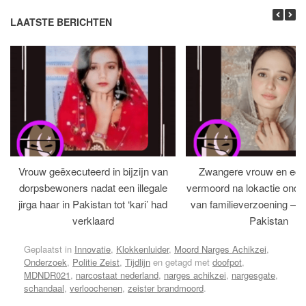
LAATSTE BERICHTEN
Vrouw geëxecuteerd in bijzijn van
Zwangere vrouw en ech
dorpsbewoners nadat een illegale
vermoord na lokactie ond
jirga haar in Pakistan tot ‘kari’ had
van familieverzoening – H
verklaard
Pakistan
Geplaatst in
Innovatie
,
Klokkenluider
,
Moord Narges Achikzei
,
Onderzoek
,
Politie Zeist
,
Tijdlijn
en getagd met
doofpot
,
MDNDR021
,
narcostaat nederland
,
narges achikzei
,
nargesgate
,
schandaal
,
verloochenen
,
zeister brandmoord
.