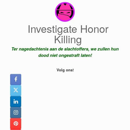
Ga
naar
de
inhoud
Investigate Honor
Killing
Ter nagedachtenis aan de slachtoffers, we zullen hun
dood niet ongestraft laten!
Volg ons!