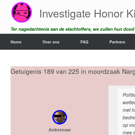
Ga
Investigate Honor Ki
naar
de
inhoud
Ter nagedachtenis aan de slachtoffers, we zullen hun dood n
Home
Over ons
FAQ
Partners
Getuigenis 189 van 225 in moordzaak Narg
Polit
wette
met h
bedrei
op vr
Ambtenaar
mee i