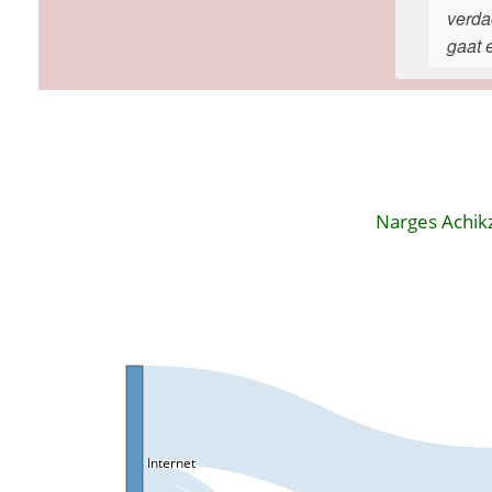
verda
gaat 