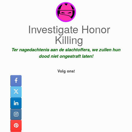
Ga
naar
de
inhoud
Investigate Honor
Killing
Ter nagedachtenis aan de slachtoffers, we zullen hun
dood niet ongestraft laten!
Volg ons!