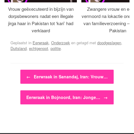
Vrouw geëxecuteerd in bijzijn van
Zwangere vrouw en ech
dorpsbewoners nadat een illegale
vermoord na lokactie ond
jirga haar in Pakistan tot ‘kari’ had
van familieverzoening – H
verklaard
Pakistan
Geplaatst in
Eerwraak
,
Onderzoek
en getagd met
doodgeslagen
,
Duitsland
,
echtgenoot
,
politie
.
Bericht navigatie
←
Eerwraak in Sanandaj, Iran: Vrouw…
Eerwraak in Bojnoord, Iran: Jonge…
→