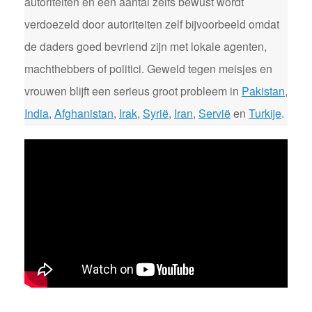
autoriteiten en een aantal zelfs bewust wordt
verdoezeld door autoriteiten zelf bijvoorbeeld omdat
de daders goed bevriend zijn met lokale agenten,
machthebbers of politici. Geweld tegen meisjes en
vrouwen blijft een serieus groot probleem in
Pakistan
,
India
,
Afghanistan
,
Irak
,
Syrië
,
Iran
,
Servië
en
Turkije
.