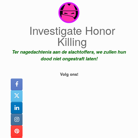
Ga
naar
de
inhoud
Investigate Honor
Killing
Ter nagedachtenis aan de slachtoffers, we zullen hun
dood niet ongestraft laten!
Volg ons!