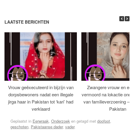
LAATSTE BERICHTEN
Vrouw geëxecuteerd in bijzijn van
Zwangere vrouw en ech
dorpsbewoners nadat een illegale
vermoord na lokactie ond
jirga haar in Pakistan tot ‘kari’ had
van familieverzoening – H
verklaard
Pakistan
Geplaatst in
Eerwraak
,
Onderzoek
en getagd met
doofpot
,
geschoten
,
Pakistaanse dader
,
vader
.