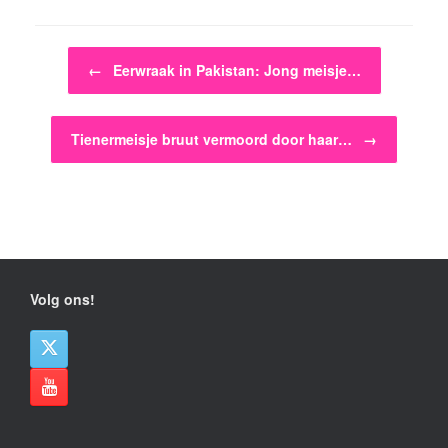
Bericht navigatie
←
Eerwraak in Pakistan: Jong meisje…
Tienermeisje bruut vermoord door haar…
→
Volg ons!