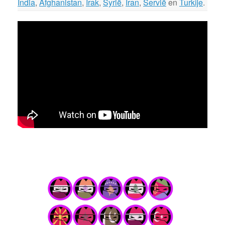
India
,
Afghanistan
,
Irak
,
Syrië
,
Iran
,
Servië
en
Turkije
.