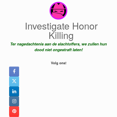
Ga
naar
de
inhoud
Investigate Honor
Killing
Ter nagedachtenis aan de slachtoffers, we zullen hun
dood niet ongestraft laten!
Volg ons!