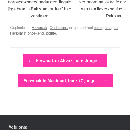
dorpsbewoners nadat een illegale
vermoord na lokactie ond
jirga haar in Pakistan tot ‘kari’ had
van familieverzoening – H
verklaard
Pakistan
Geplaatst in
Eerwraak
,
Onderzoek
en getagd met
doodgeslagen
,
Herkomst onbekend
,
politie
.
Bericht navigatie
←
Eerwraak in Ahvaz, Iran: Jonge…
Eerwraak in Mashhad, Iran: 17-jarige…
→
Volg ons!