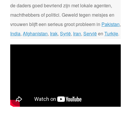
de daders goed bevriend zijn met lokale agenten,
machthebbers of politici. Geweld tegen meisjes en
vrouwen blijft een serieus groot probleem in
Pakistan
,
India
,
Afghanistan
,
Irak
,
Syrië
,
Iran
,
Servië
en
Turkije
.