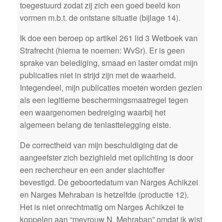
toegestuurd zodat zij zich een goed beeld kon
vormen m.b.t. de ontstane situatie (bijlage 14).
Ik doe een beroep op artikel 261 lid 3 Wetboek van
Strafrecht (hierna te noemen: WvSr). Er is geen
sprake van belediging, smaad en laster omdat mijn
publicaties niet in strijd zijn met de waarheid.
Integendeel, mijn publicaties moeten worden gezien
als een legitieme beschermingsmaatregel tegen
een waargenomen bedreiging waarbij het
algemeen belang de tenlasttelegging eiste.
De correctheid van mijn beschuldiging dat de
aangeefster zich bezighield met oplichting is door
een rechercheur en een ander slachtoffer
bevestigd. De geboortedatum van Narges Achikzei
en Narges Mehraban is hetzelfde (productie 12).
Het is niet onrechtmatig om Narges Achikzei te
koppelen aan “mevrouw N. Mehraban” omdat ik wist