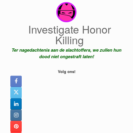
Ga
naar
de
inhoud
Investigate Honor
Killing
Ter nagedachtenis aan de slachtoffers, we zullen hun
dood niet ongestraft laten!
Volg ons!