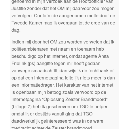
genoemd in mijn verzoek aan de Hoofdofficier van
Justitie zonder dat het OM mij daarvoor zou mogen
vervolgen. Conform de aangenomen motie door de
Tweede Kamer mag ik overgaan tot de orde van de
dag.
Indien mij door het OM zou worden verweten dat ik
politieambtenaren met naam en toenaam heb
beschuldigd op het internet, omdat agente Anita
Frielink (ps) aangifte tegen mij heeft gedaan
vanwege smaadschrift, dan wijs ik de rechtbank er
op dat een internetpagina feitelijk niets meer is dan
een informatiedrager. Het karakter van het internet
is openbaar, mijn betoog zoals verwoord op de
internetpagina “Oplossing Zeister Brandmoord”
(bijlage 7) heb ik geschreven om TGO te helpen
omdat ik er destijds vanuit ging dat TGO
daadwerkelijk geïnteresseerd was in de ware
toedracht achter de Zeister brandmoord.