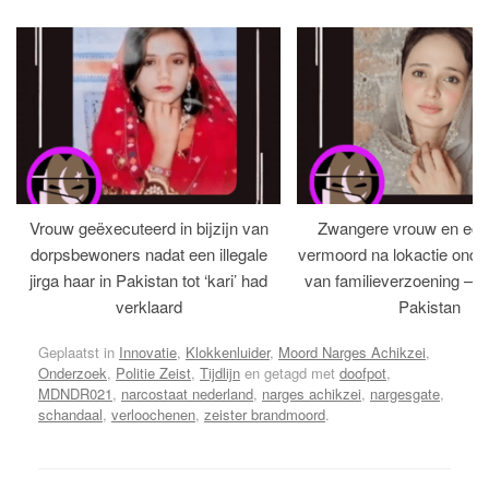
Vrouw geëxecuteerd in bijzijn van
Zwangere vrouw en ech
dorpsbewoners nadat een illegale
vermoord na lokactie ond
jirga haar in Pakistan tot ‘kari’ had
van familieverzoening – H
verklaard
Pakistan
Geplaatst in
Innovatie
,
Klokkenluider
,
Moord Narges Achikzei
,
Onderzoek
,
Politie Zeist
,
Tijdlijn
en getagd met
doofpot
,
MDNDR021
,
narcostaat nederland
,
narges achikzei
,
nargesgate
,
schandaal
,
verloochenen
,
zeister brandmoord
.