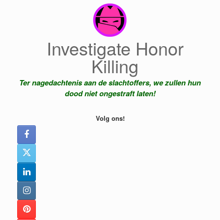
Ga
naar
de
inhoud
Investigate Honor
Killing
Ter nagedachtenis aan de slachtoffers, we zullen hun
dood niet ongestraft laten!
Volg ons!