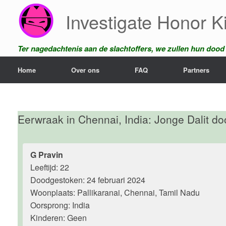
Ga
Investigate Honor Ki
naar
de
inhoud
Ter nagedachtenis aan de slachtoffers, we zullen hun dood n
Home
Over ons
FAQ
Partners
Eerwraak in Chennai, India: Jonge Dalit d
G Pravin
Leeftijd: 22
Doodgestoken: 24 februari 2024
Woonplaats: Pallikaranai, Chennai, Tamil Nadu
Oorsprong: India
Kinderen: Geen