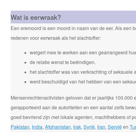
Wat is eerwraak?
Een eremoord is een moord in naam van de eer. Als een bro
redenen voor eerwraak als het slachtoffer:
weigert mee te werken aan een gearrangeerd huw
de relatie wenst te beëindigen.
het slachtoffer was van verkrachting of seksuele 
werd beschuldigd van het hebben van een seksuele
Mensenrechtenactivisten geloven dat er jaarlijks 100.00
gerapporteerd aan de autoriteiten en een aantal zelfs bewu
goed bevriend zijn met lokale agenten, machthebbers of pol
Pakistan
,
India
,
Afghanistan
,
Irak
,
Syrië
,
Iran
,
Servië
en
Tur