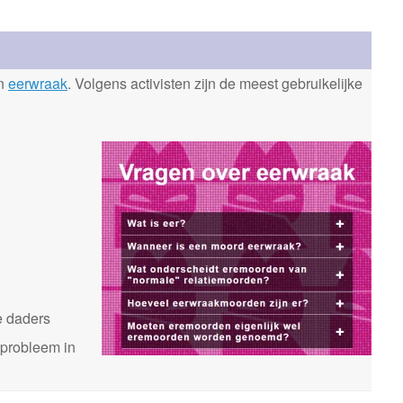
en
eerwraak
. Volgens activisten zijn de meest gebruikelijke
n
e daders
 probleem in