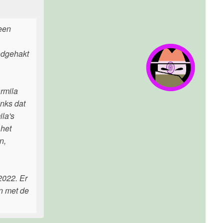
 een
odgehakt
rmila
anks dat
ila's
 het
n,
2022. Er
n met de