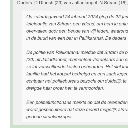
Daders: D Dinesh (23) van Jalladianpet, N Sriram (18)
Op zaterdagavond 24 februari 2024 ging de 22-jari
telefoontje van Sriram, een vriend, om hem te ont
overvallen door een bende van vijf leden, waaron
in de buurt van een bar in Pallikaranai. De dader
De politie van Pallikaranai meldde dat Sriram de 
(20) uit Jalladianpet, momenteel vierdejaars aan e
ze tot verschillende kasten behoorden. Het stel t
familie had het koppel bedreigd en een zaak tege
echtpaar het politiebureau bezocht om duidelijk t
dreigde haar broer hen te vermoorden.
Een politiefunctionaris merkte op dat de overlede
wordt gespeculeerd dat deze moord mogelijk als v
gedode straatverkoper.