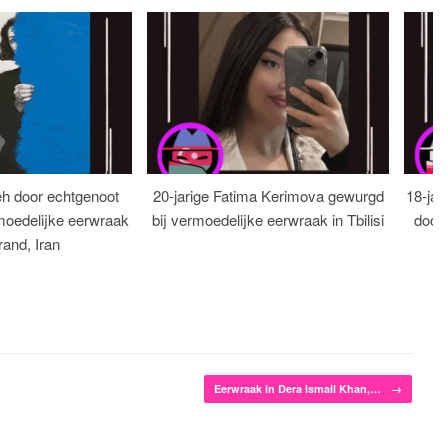
eh door echtgenoot
20-jarige Fatima Kerimova gewurgd
18-jar
moedelijke eerwraak
bij vermoedelijke eerwraak in Tbilisi
dood
rand, Iran
Eerwraak in Dera Ismail Khan,…
→