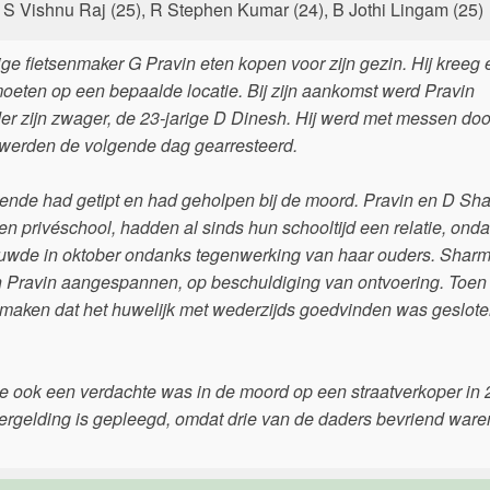
, S Vishnu Raj (25), R Stephen Kumar (24), B Jothi Lingam (25)
ge fietsenmaker G Pravin eten kopen voor zijn gezin. Hij kreeg
moeten op een bepaalde locatie. Bij zijn aankomst werd Pravin
der zijn zwager, de 23-jarige D Dinesh. Hij werd met messen do
s werden de volgende dag gearresteerd.
bende had getipt en had geholpen bij de moord. Pravin en D Sha
en privéschool, hadden al sinds hun schooltijd een relatie, ond
rouwde in oktober ondanks tegenwerking van haar ouders. Sharm
n Pravin aangespannen, op beschuldiging van ontvoering. Toen
e maken dat het huwelijk met wederzijds goedvinden was geslote
ne ook een verdachte was in de moord op een straatverkoper in 
ergelding is gepleegd, omdat drie van de daders bevriend ware