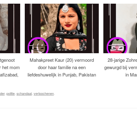
tgenoot
Mahakpreet Kaur (20) vermoord
28-jarige Zohr
er het mom
door haar familie na een
gewurgd bij ver
afizabad,
liefdeshuwelijk in Punjab, Pakistan
in Ma
der
,
politie
,
schandaal
,
verloochenen
.