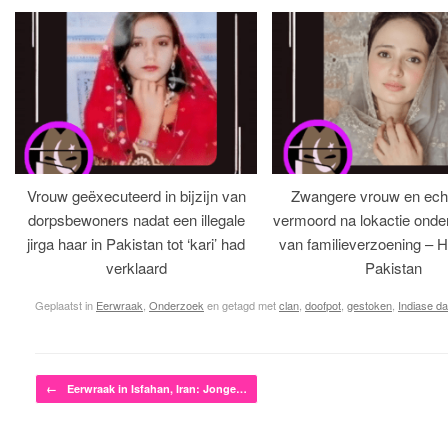
Vrouw geëxecuteerd in bijzijn van
Zwangere vrouw en ech
dorpsbewoners nadat een illegale
vermoord na lokactie ond
jirga haar in Pakistan tot ‘kari’ had
van familieverzoening – H
verklaard
Pakistan
Geplaatst in
Eerwraak
,
Onderzoek
en getagd met
clan
,
doofpot
,
gestoken
,
Indiase da
Bericht navigatie
←
Eerwraak in Isfahan, Iran: Jonge…