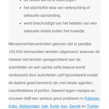
het slachtoffer was van verkrachting of
seksuele aanranding.
werd beschuldigd van het hebben van een
seksuele relatie buiten het huwelijk.
Mensenrechtenactivisten geloven dat er jaarlijks
100.000 eremoorden worden uitgevoerd, waarvan de
meeste niet worden gerapporteerd aan de
autoriteiten en een aantal zelfs bewust wordt
verdoezeld door autoriteiten zelf bijvoorbeeld omdat
de daders goed bevriend zijn met lokale agenten,
machthebbers of politici. Geweld tegen meisjes en
vrouwen blijft een serieus groot probleem in
Pakistan
,
India
,
Afghanistan
,
Irak
,
Syrië
,
Iran
,
Servië
en
Turkije
.