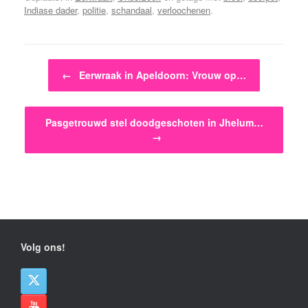
Indiase dader
,
politie
,
schandaal
,
verloochenen
.
Bericht navigatie
←
Eerwraak in Apeldoorn: Vrouw op…
Pasgetrouwd stel doodgeschoten in Jhelum…
→
Volg ons!