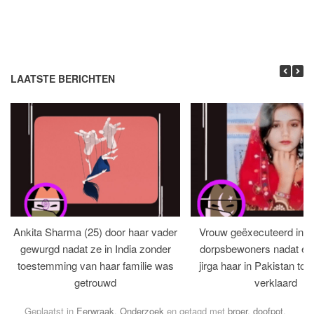
LAATSTE BERICHTEN
Ankita Sharma (25) door haar vader
Vrouw geëxecuteerd in bi
gewurgd nadat ze in India zonder
dorpsbewoners nadat een 
toestemming van haar familie was
jirga haar in Pakistan tot 
getrouwd
verklaard
Geplaatst in
Eerwraak
,
Onderzoek
en getagd met
broer
,
doofpot
,