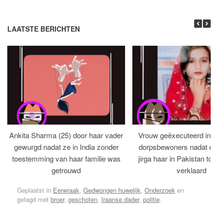
LAATSTE BERICHTEN
Ankita Sharma (25) door haar vader
Vrouw geëxecuteerd in bi
gewurgd nadat ze in India zonder
dorpsbewoners nadat een 
toestemming van haar familie was
jirga haar in Pakistan tot 
getrouwd
verklaard
Geplaatst in
Eerwraak
,
Gedwongen huwelijk
,
Onderzoek
en
getagd met
broer
,
geschoten
,
Iraanse dader
,
politie
.