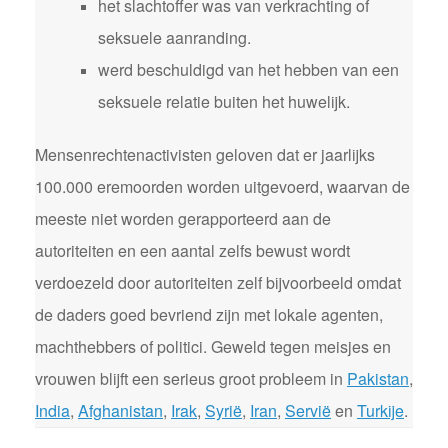
het slachtoffer was van verkrachting of
seksuele aanranding.
werd beschuldigd van het hebben van een
seksuele relatie buiten het huwelijk.
Mensenrechtenactivisten geloven dat er jaarlijks
100.000 eremoorden worden uitgevoerd, waarvan de
meeste niet worden gerapporteerd aan de
autoriteiten en een aantal zelfs bewust wordt
verdoezeld door autoriteiten zelf bijvoorbeeld omdat
de daders goed bevriend zijn met lokale agenten,
machthebbers of politici. Geweld tegen meisjes en
vrouwen blijft een serieus groot probleem in
Pakistan
,
India
,
Afghanistan
,
Irak
,
Syrië
,
Iran
,
Servië
en
Turkije
.