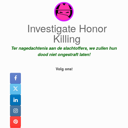
Ga
naar
de
inhoud
Investigate Honor
Killing
Ter nagedachtenis aan de slachtoffers, we zullen hun
dood niet ongestraft laten!
Volg ons!