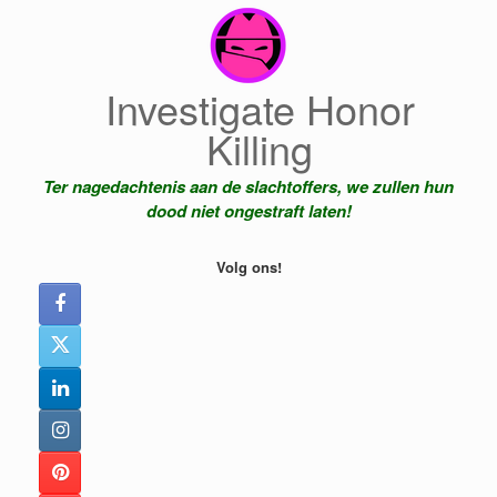
Ga
naar
de
inhoud
Investigate Honor
Killing
Ter nagedachtenis aan de slachtoffers, we zullen hun
dood niet ongestraft laten!
Volg ons!