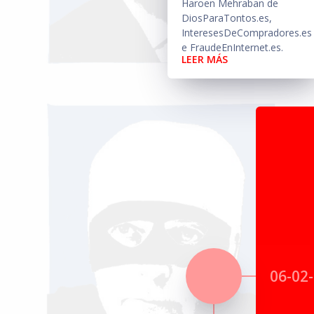
Haroen Mehraban de
DiosParaTontos.es,
InteresesDeCompradores.es
e FraudeEnInternet.es.
LEER MÁS
06-02