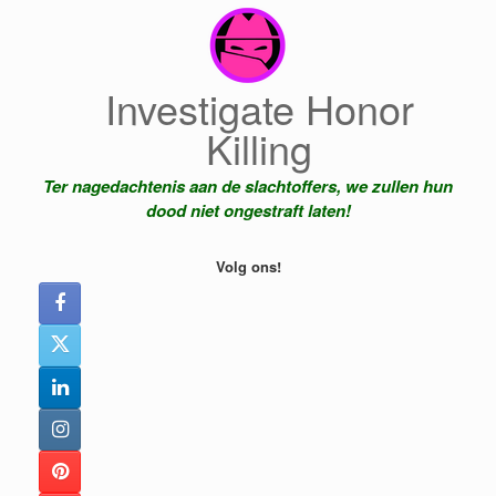
Ga
naar
de
inhoud
Investigate Honor
Killing
Ter nagedachtenis aan de slachtoffers, we zullen hun
dood niet ongestraft laten!
Volg ons!