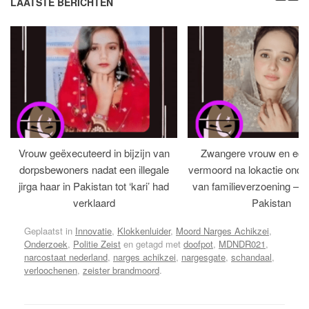
LAATSTE BERICHTEN
Vrouw geëxecuteerd in bijzijn van
Zwangere vrouw en ech
dorpsbewoners nadat een illegale
vermoord na lokactie ond
jirga haar in Pakistan tot ‘kari’ had
van familieverzoening – H
verklaard
Pakistan
Geplaatst in
Innovatie
,
Klokkenluider
,
Moord Narges Achikzei
,
Onderzoek
,
Politie Zeist
en getagd met
doofpot
,
MDNDR021
,
narcostaat nederland
,
narges achikzei
,
nargesgate
,
schandaal
,
verloochenen
,
zeister brandmoord
.