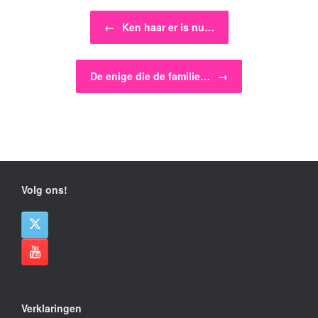
Bericht navigatie
←
Ken haar er is nu…
De enige die de familie…
→
Volg ons!
Verklaringen