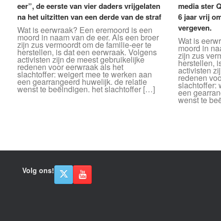
eer”, de eerste van vier daders vrijgelaten
media ster 
na het uitzitten van een derde van de straf
6 jaar vrij 
vergeven.
Wat is eerwraak? Een eremoord is een
moord in naam van de eer. Als een broer
Wat is eerw
zijn zus vermoordt om de familie-eer te
moord in na
herstellen, is dat een eerwraak. Volgens
zijn zus ver
activisten zijn de meest gebruikelijke
herstellen, 
redenen voor eerwraak als het
activisten z
slachtoffer: weigert mee te werken aan
redenen voo
een gearrangeerd huwelijk. de relatie
slachtoffer:
wenst te beëindigen. het slachtoffer […]
een gearrang
wenst te beë
Bericht navigatie
Volg ons!