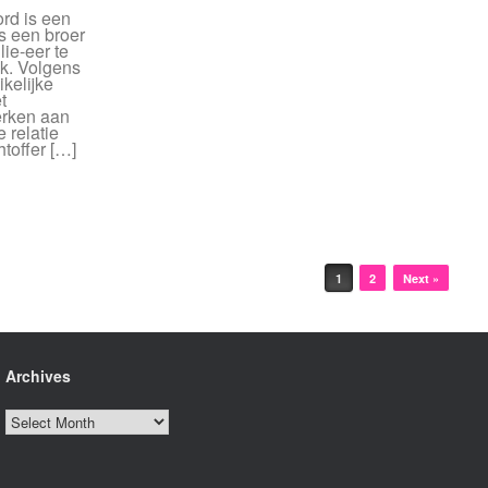
rd is een
s een broer
lie-eer te
ak. Volgens
ikelijke
t
erken aan
 relatie
htoffer […]
1
2
Next »
Archives
Archives