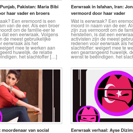
Punjab, Pakistan: Maria Bibi
Eerwraak in Isfahan, Iran: Jo
or haar vader en broers
vermoord door haar vader
raak? Een eremoord is een
Wat is eerwraak? Een eremoo
am van de eer. Als een broer
moord in naam van de eer. Al
moordt om de familie-eer te
zijn zus vermoordt om de fami
is dat een eerwraak. Volgens
herstellen, is dat een eerwra
ijn de meest gebruikelijke
activisten zijn de meest gebru
r eerwraak als het
redenen voor eerwraak als he
 weigert mee te werken aan
slachtoffer: weigert mee te w
eerd huwelijk. de relatie
een gearrangeerd huwelijk. de
indigen. het slachtoffer […]
wenst te beëindigen. het slac
t moordenaar van social
Eerwraak verhaal: Ayse Dizim