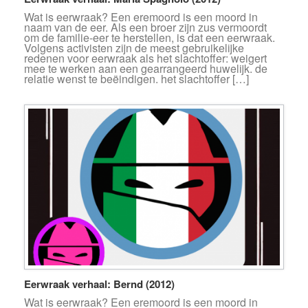
Wat is eerwraak? Een eremoord is een moord in
naam van de eer. Als een broer zijn zus vermoordt
om de familie-eer te herstellen, is dat een eerwraak.
Volgens activisten zijn de meest gebruikelijke
redenen voor eerwraak als het slachtoffer: weigert
mee te werken aan een gearrangeerd huwelijk. de
relatie wenst te beëindigen. het slachtoffer […]
Eerwraak verhaal: Bernd (2012)
Wat is eerwraak? Een eremoord is een moord in