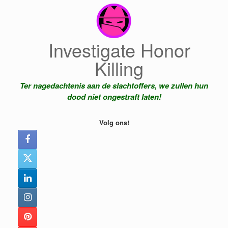
Ga
naar
de
inhoud
Investigate Honor
Killing
Ter nagedachtenis aan de slachtoffers, we zullen hun
dood niet ongestraft laten!
Volg ons!