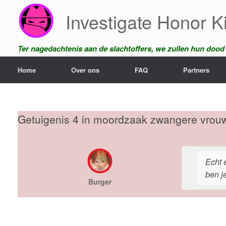
Ga
Investigate Honor Ki
naar
de
inhoud
Ter nagedachtenis aan de slachtoffers, we zullen hun dood n
Home
Over ons
FAQ
Partners
Getuigenis 4 in moordzaak zwangere vrou
Echt 
ben je
Burger