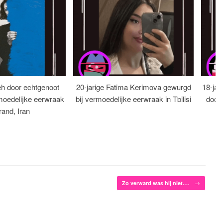
eh door echtgenoot
20-jarige Fatima Kerimova gewurgd
18-jar
moedelijke eerwraak
bij vermoedelijke eerwraak in Tbilisi
dood
rand, Iran
Zo verward was hij niet.…
→