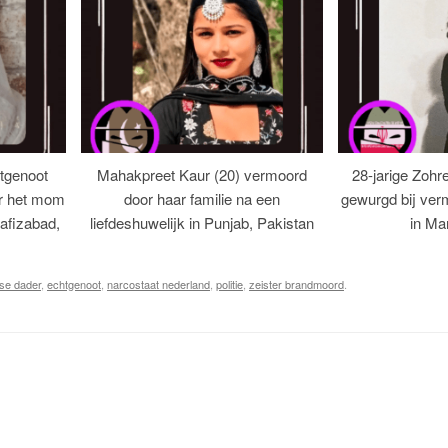
tgenoot
Mahakpreet Kaur (20) vermoord
28-jarige Zohr
er het mom
door haar familie na een
gewurgd bij ver
afizabad,
liefdeshuwelijk in Punjab, Pakistan
in Ma
se dader
,
echtgenoot
,
narcostaat nederland
,
politie
,
zeister brandmoord
.