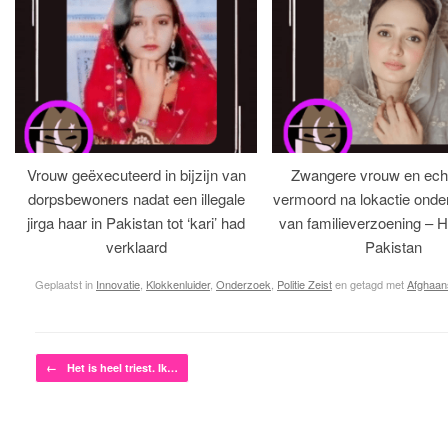
Vrouw geëxecuteerd in bijzijn van
Zwangere vrouw en ech
dorpsbewoners nadat een illegale
vermoord na lokactie ond
jirga haar in Pakistan tot ‘kari’ had
van familieverzoening – H
verklaard
Pakistan
Geplaatst in
Innovatie
,
Klokkenluider
,
Onderzoek
,
Politie Zeist
en getagd met
Afghaan
Bericht navigatie
←
Het is heel triest. Ik…