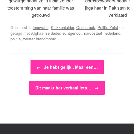
gewurgd nadat ze in India zonder
dorpsbewoners nadat een 
toestemming van haar familie was
jirga haar in Pakistan tot 
getrouwd
verklaard
Geplaatst in
Innovatie
,
Klokkenluider
,
Onderzoek
,
Politie Zeist
en
getagd met
Afghaanse dader
,
echtgenoot
,
narcostaat nederland
,
politie
,
zeister brandmoord
.
Bericht navigatie
←
Je hebt gelijk.. Maar een…
Dit maakt het verhaal iets…
→