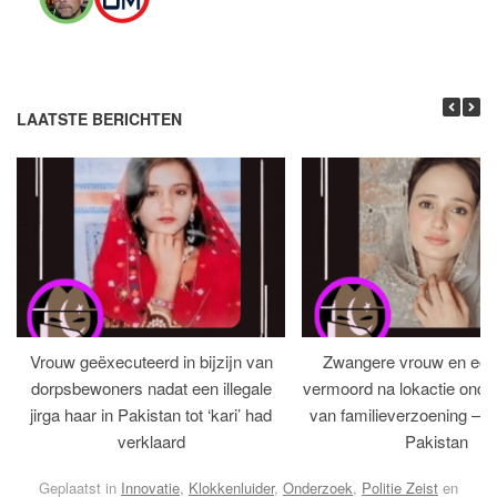
LAATSTE BERICHTEN
Vrouw geëxecuteerd in bijzijn van
Zwangere vrouw en ech
dorpsbewoners nadat een illegale
vermoord na lokactie ond
jirga haar in Pakistan tot ‘kari’ had
van familieverzoening – H
verklaard
Pakistan
Geplaatst in
Innovatie
,
Klokkenluider
,
Onderzoek
,
Politie Zeist
en