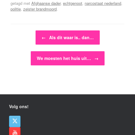
getagd met
Afghaanse dader
,
echtgenoot
,
narcostaat nederland
,
politie
,
zeister brandmoord
.
Bericht navigatie
←
Als dit waar is.. dan…
We moesten het huis uit…
→
Volg ons!