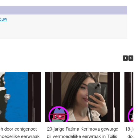
rouw
eh door echtgenoot
20-jarige Fatima Kerimova gewurgd
18-jar
moedelijke eerwraak
bij vermoedelijke eerwraak in Tbilisi
dood