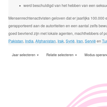
werd beschuldigd van het hebben van een seksuele
Mensenrechtenactivisten geloven dat er jaarlijks 100.00
gerapporteerd aan de autoriteiten en een aantal zelfs bewu
goed bevriend zijn met lokale agenten, machthebbers of pol
Pakistan
,
India
,
Afghanistan
,
Irak
,
Syrië
,
Iran
,
Servië
en
Tur