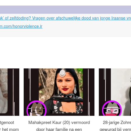
ak’ of zelfdoding? Vragen over afschuwelijke dood van jonge Iraanse v
am.com/honorviolence.ir
tgenoot
Mahakpreet Kaur (20) vermoord
28-jarige Zohr
er het mom
door haar familie na een
gewurgd bij ver