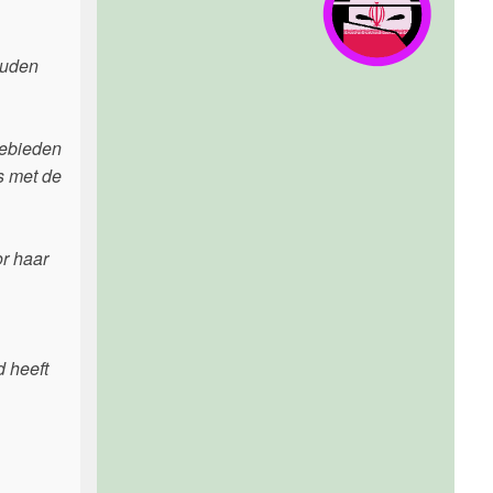
ouden
gebieden
s met de
or haar
d heeft