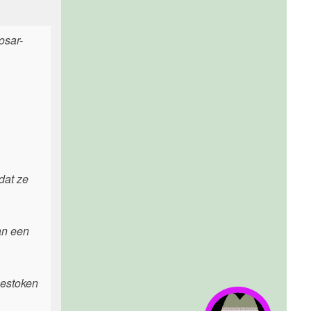
osar-
dat ze
an een
gestoken