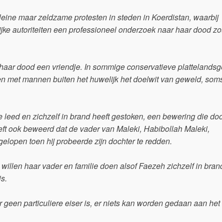
leine maar zeldzame protesten in steden in Koerdistan, waarbij
ijke autoriteiten een professioneel onderzoek naar haar dood z
haar dood een vriendje. In sommige conservatieve plattelands
ben met mannen buiten het huwelijk het doelwit van geweld, som
e leed en zichzelf in brand heeft gestoken, een bewering die do
ft ook beweerd dat de vader van Maleki, Habibollah Maleki,
lopen toen hij probeerde zijn dochter te redden.
willen haar vader en familie doen alsof Faezeh zichzelf in bran
s.
r geen particuliere eiser is, er niets kan worden gedaan aan het