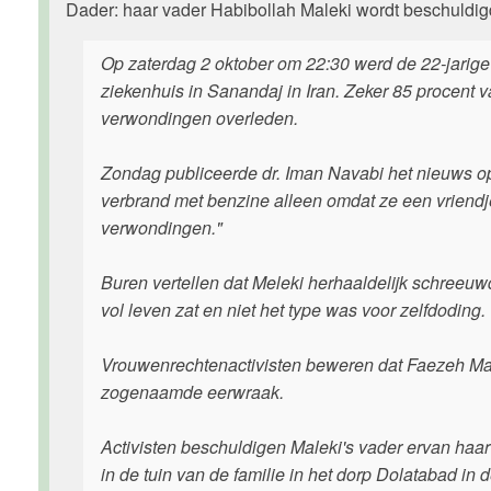
Dader: haar vader Habibollah Maleki wordt beschuldig
Op zaterdag 2 oktober om 22:30 werd de 22-jarig
ziekenhuis in Sanandaj in Iran. Zeker 85 procent 
verwondingen overleden.
Zondag publiceerde dr. Iman Navabi het nieuws o
verbrand met benzine alleen omdat ze een vriendje
verwondingen."
Buren vertellen dat Meleki herhaaldelijk schreeuwd
vol leven zat en niet het type was voor zelfdoding.
Vrouwenrechtenactivisten beweren dat Faezeh Mal
zogenaamde eerwraak.
Activisten beschuldigen Maleki's vader ervan haa
in de tuin van de familie in het dorp Dolatabad in 