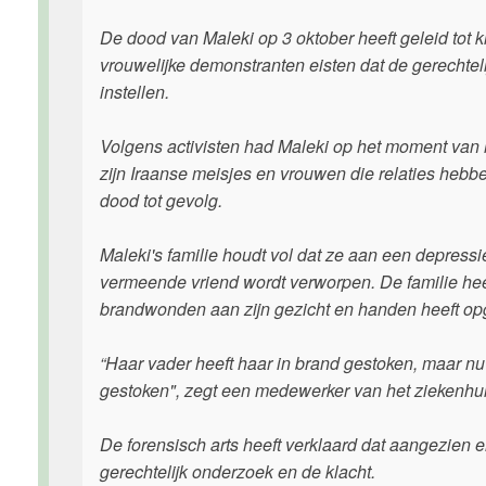
De dood van Maleki op 3 oktober heeft geleid tot k
vrouwelijke demonstranten eisten dat de gerechtel
instellen.
Volgens activisten had Maleki op het moment van 
zijn Iraanse meisjes en vrouwen die relaties heb
dood tot gevolg.
Maleki's familie houdt vol dat ze aan een depressi
vermeende vriend wordt verworpen. De familie hee
brandwonden aan zijn gezicht en handen heeft opge
“Haar vader heeft haar in brand gestoken, maar nu 
gestoken", zegt een medewerker van het ziekenhui
De forensisch arts heeft verklaard dat aangezien e
gerechtelijk onderzoek en de klacht.