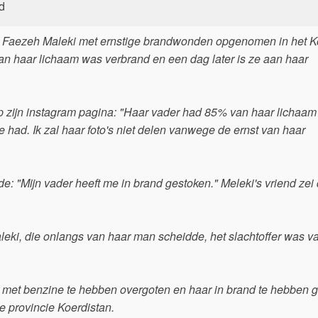
d
e Faezeh Maleki met ernstige brandwonden opgenomen in het K
van haar lichaam was verbrand en een dag later is ze aan haar
p zijn instagram pagina: "Haar vader had 85% van haar lichaam
 had. Ik zal haar foto's niet delen vanwege de ernst van haar
e: "Mijn vader heeft me in brand gestoken." Meleki's vriend zei 
eki, die onlangs van haar man scheidde, het slachtoffer was v
r met benzine te hebben overgoten en haar in brand te hebben 
de provincie Koerdistan.