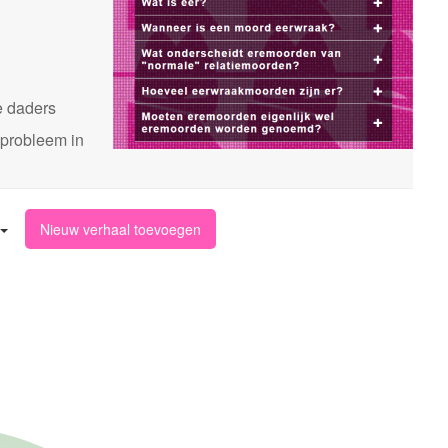
n
e daders
 probleem in