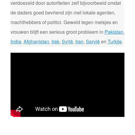
verdoezeld door autoriteiten zelf bijvoorbeeld omdat
de daders goed bevriend zijn met lokale agenten,
machthebbers of politici. Geweld tegen meisjes en
vrouwen blijft een serieus groot probleem in
Pakistan
,
India
,
Afghanistan
,
Irak
,
Syrië
,
Iran
,
Servië
en
Turkije
.