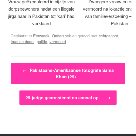
Vrouw geëxecuteerd in bijzijn van
Zwangere vrouw en ech
dorpsbewoners nadat een illegale
vermoord na lokactie ond
jirga haar in Pakistan tot ‘kari’ had
van familieverzoening – H
verklaard
Pakistan
Geplaatst in
Eerwraak
,
Onderzoek
en getagd met
echtgenoot
,
Iraanse dader
,
politie
,
vermoord
.
Bericht navigatie
←
Pakistaans-Amerikaanse fotografe Sania
Khan (29)…
29-jarige gearresteerd na aanval op…
→