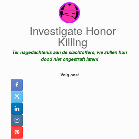
Ga
naar
de
inhoud
Investigate Honor
Killing
Ter nagedachtenis aan de slachtoffers, we zullen hun
dood niet ongestraft laten!
Volg ons!