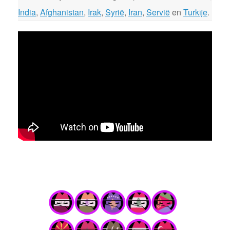
India
,
Afghanistan
,
Irak
,
Syrië
,
Iran
,
Servië
en
Turkije
.