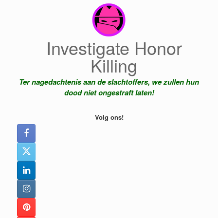
Ga
naar
de
inhoud
Investigate Honor
Killing
Ter nagedachtenis aan de slachtoffers, we zullen hun
dood niet ongestraft laten!
Volg ons!