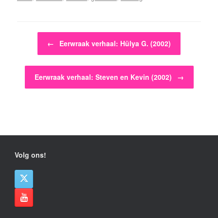
Bericht navigatie
←
Eerwraak verhaal: Hülya G. (2002)
Eerwraak verhaal: Steven en Kevin (2002)
→
Volg ons!