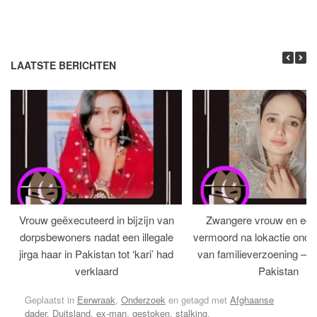
LAATSTE BERICHTEN
Vrouw geëxecuteerd in bijzijn van
Zwangere vrouw en ech
dorpsbewoners nadat een illegale
vermoord na lokactie ond
jirga haar in Pakistan tot ‘kari’ had
van familieverzoening – H
verklaard
Pakistan
Geplaatst in
Eerwraak
,
Onderzoek
en getagd met
Afghaanse
dader
,
Duitsland
,
ex-man
,
gestoken
,
stalking
.