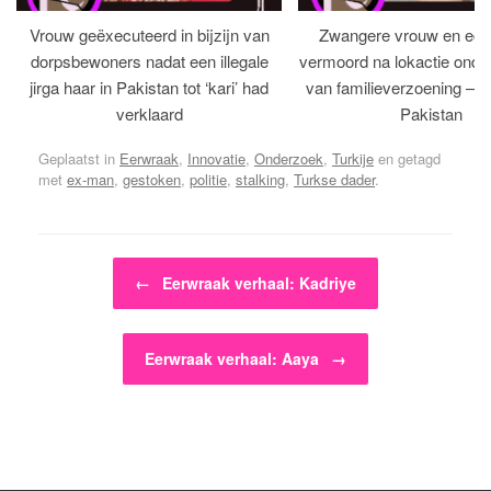
Vrouw geëxecuteerd in bijzijn van
Zwangere vrouw en ech
dorpsbewoners nadat een illegale
vermoord na lokactie ond
jirga haar in Pakistan tot ‘kari’ had
van familieverzoening – H
verklaard
Pakistan
Geplaatst in
Eerwraak
,
Innovatie
,
Onderzoek
,
Turkije
en getagd
met
ex-man
,
gestoken
,
politie
,
stalking
,
Turkse dader
.
Bericht navigatie
←
Eerwraak verhaal: Kadriye
Eerwraak verhaal: Aaya
→