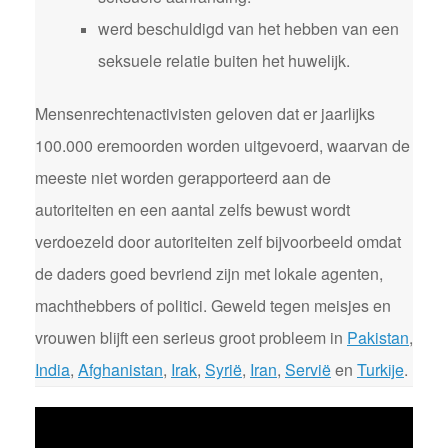
werd beschuldigd van het hebben van een
seksuele relatie buiten het huwelijk.
Mensenrechtenactivisten geloven dat er jaarlijks
100.000 eremoorden worden uitgevoerd, waarvan de
meeste niet worden gerapporteerd aan de
autoriteiten en een aantal zelfs bewust wordt
verdoezeld door autoriteiten zelf bijvoorbeeld omdat
de daders goed bevriend zijn met lokale agenten,
machthebbers of politici. Geweld tegen meisjes en
vrouwen blijft een serieus groot probleem in
Pakistan
,
India
,
Afghanistan
,
Irak
,
Syrië
,
Iran
,
Servië
en
Turkije
.