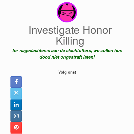
Ga
naar
de
inhoud
Investigate Honor
Killing
Ter nagedachtenis aan de slachtoffers, we zullen hun
dood niet ongestraft laten!
Volg ons!