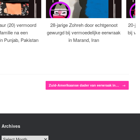
aur (20) vermoord
28-jarige Zohreh door echtgenoot
20-ja
familie na een
gewurgd bij vermoedelijke eerwraak
bij ve
 in Punjab, Pakistan
in Marand, Iran
Zuid-Amerikaanse dader van eerwraak in…
→
Archives
Archives