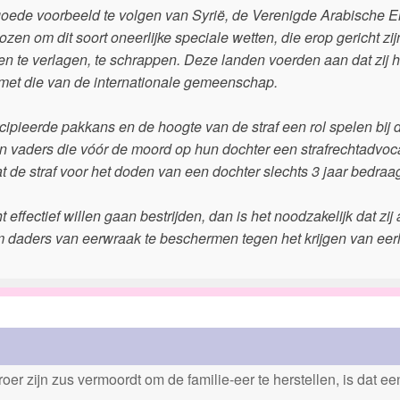
oede voorbeeld te volgen van Syrië, de Verenigde Arabische E
en om dit soort oneerlijke speciale wetten, die erop gericht zij
en te verlagen, te schrappen. Deze landen voerden aan dat zij 
met die van de internationale gemeenschap.
ipieerde pakkans en de hoogte van de straf een rol spelen bij 
van vaders die vóór de moord op hun dochter een strafrechtadvoc
 de straf voor het doden van een dochter slechts 3 jaar bedraag
effectief willen gaan bestrijden, dan is het noodzakelijk dat zij 
om daders van eerwraak te beschermen tegen het krijgen van eerl
er zijn zus vermoordt om de familie-eer te herstellen, is dat e