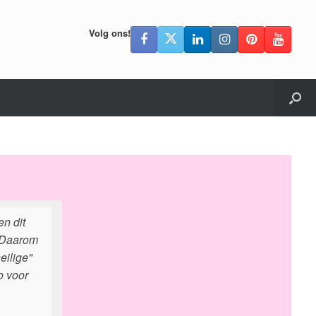
Volg ons!
n dit
. Daarom
eilige"
o voor