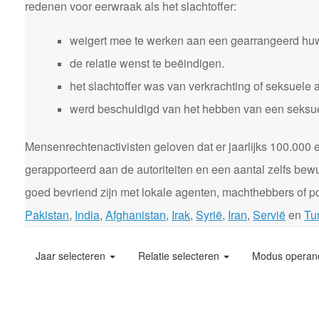
redenen voor eerwraak als het slachtoffer:
weigert mee te werken aan een gearrangeerd huw
de relatie wenst te beëindigen.
het slachtoffer was van verkrachting of seksuele 
werd beschuldigd van het hebben van een seksuele
Mensenrechtenactivisten geloven dat er jaarlijks 100.00
gerapporteerd aan de autoriteiten en een aantal zelfs bewu
goed bevriend zijn met lokale agenten, machthebbers of pol
Pakistan
,
India
,
Afghanistan
,
Irak
,
Syrië
,
Iran
,
Servië
en
Tur