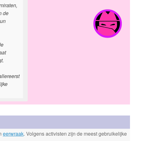
miraten,
n de
hun
de
aat
t.
allereerst
ijke
en
eerwraak
. Volgens activisten zijn de meest gebruikelijke