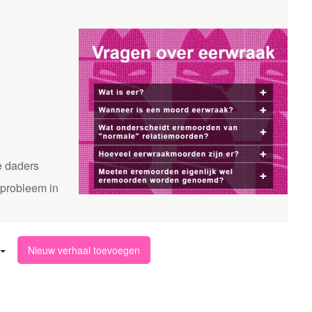
n
e daders
 probleem in