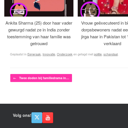
Ankita Sharma (25) door haar vader
Vrouw geëxecuteerd in bi
gewurgd nadat ze in India zonder
dorpsbewoners nadat een 
toestemming van haar familie was
jirga haar in Pakistan tot 
getrouwd
verklaard
Geplaatst in
Eerwraak
,
Innovatie
,
Onderzoek
en getagd met
politie
,
schandaal
.
Bericht navigatie
←
Twee doden bij familiedrama in…
Volg ons!