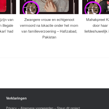
jzijn van
Zwangere vrouw en echtgenoot
Mahakpreet K
illegale
vermoord na lokactie onder het mom
door haar 
‘kari’ had
van familieverzoening – Hafizabad,
liefdeshuwelijk
Pakistan
Verklaringen
Privacy
–
Algemene voorwaarden
–
Steun dit project